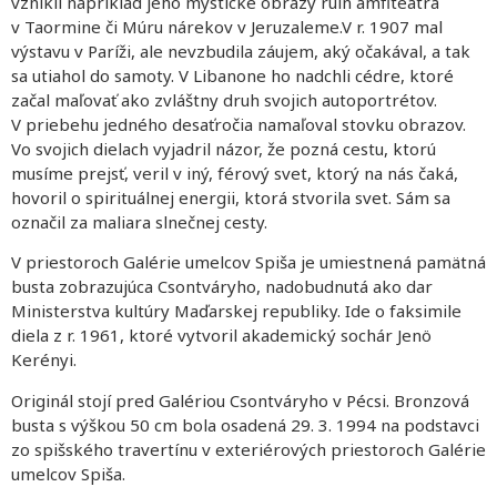
vznikli napríklad jeho mystické obrazy ruín amfiteátra
v Taormine či Múru nárekov v Jeruzaleme.V r. 1907 mal
výstavu v Paríži, ale nevzbudila záujem, aký očakával, a tak
sa utiahol do samoty. V Libanone ho nadchli cédre, ktoré
začal maľovať ako zvláštny druh svojich autoportrétov.
V priebehu jedného desaťročia namaľoval stovku obrazov.
Vo svojich dielach vyjadril názor, že pozná cestu, ktorú
musíme prejsť, veril v iný, férový svet, ktorý na nás čaká,
hovoril o spirituálnej energii, ktorá stvorila svet. Sám sa
označil za maliara slnečnej cesty.
V priestoroch Galérie umelcov Spiša je umiestnená pamätná
busta zobrazujúca Csontváryho, nadobudnutá ako dar
Ministerstva kultúry Maďarskej republiky. Ide o faksimile
diela z r. 1961, ktoré vytvoril akademický sochár Jenö
Kerényi.
Originál stojí pred Galériou Csontváryho v Pécsi. Bronzová
busta s výškou 50 cm bola osadená 29. 3. 1994 na podstavci
zo spišského travertínu v exteriérových priestoroch Galérie
umelcov Spiša.