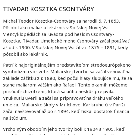
TIVADAR KOSZTKA CSONTVÁRY
Michal Teodor Kosztka-Csontváry sa narodil 5. 7. 1853.
Pôsobil ako maliar a lekárnik v Spišskej Novej Vsi.
V encyklopédiách sa uvádza pod heslom Csontváry-
Kosztka, Tivadar. Umelecké meno Csontváry začal používať
až od r. 1900. V Spišskej Novej Vsi žil v r. 1875 – 1891, kedy
pôsobil ako lekárnik.
Patrí k najoriginálnejším predstaviteľom stredoeurópskeho
symbolizmu vo svete. Maliarskej tvorbe sa začal venovať na
základe zážitku z r. 1880, keď počul hlasy sľubujúce mu, že sa
stane maliarom väčším ako Rafael. Tento okamih môžeme
prisúdiť schizofrénii, ktorá sa uňho neskôr prejavila.
Vnuknutiu uveril a začal sa pripravovať na dráhu veľkého
umelca. Maliarske školy v Mníchove, Karlsruhe či v Paríži
začal navštevovať až po r. 1894, keď získal dostatok financií
na štúdium.
Vrcholným obdobím jeho tvorby boli r. 1904 a 1905, keď