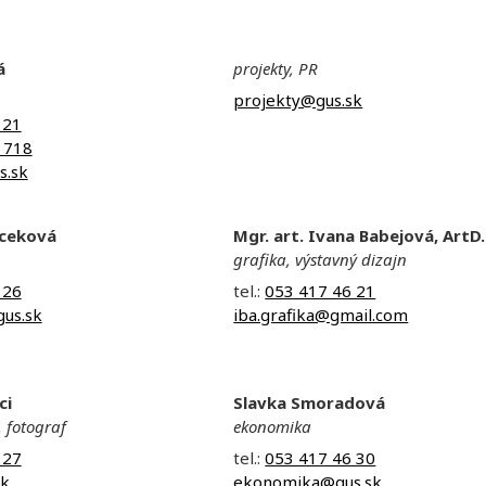
á
projekty, PR
projekty@gus.sk
 21
 718
s.sk
aceková
Mgr. art. Ivana Babejová, ArtD.
grafika, výstavný dizajn
 26
tel.:
053 417 46 21
us.sk
iba.grafika@gmail.com
ci
Slavka Smoradová
, fotograf
ekonomika
 27
tel.:
053 417 46 30
sk
ekonomika@gus.sk