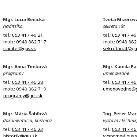
Mgr. Lucia Benická
Iveta Mizerov
riaditeľka
sekretariát
tel.:
053 417 46 21
tel.:
053 417 46
mob.:
0948 882 717
mob.:
0948 882
riaditel@gus.sk
sekretariat@gu
Mgr. Anna Timková
Mgr. Kamila P
programy
umenovedné
tel.:
053 417 46 28
tel.:
053 417 46
mob.:
0948 882 71
9
umenovedne@g
programy@gus.sk
Mgr. Mária Šabľová
Ing. Peter Mar
dokumentácia, knižnica
výstavný technik
tel.:
053 417 46 23
tel.:
053 417 46
historik@gus.sk
vystavne@gus.