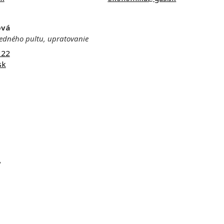
ová
redného pultu, upratovanie
 22
sk
,