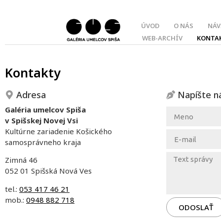
ÚVOD
O NÁS
NÁV
WEB-ARCHÍV
KONTA
Kontakty
Adresa
Napíšte 
Galéria umelcov Spiša
v Spišskej Novej Vsi
Kultúrne zariadenie Košického
samosprávneho kraja
Zimná 46
052 01 Spišská Nová Ves
tel.:
053 417 46 21
mob.:
0948 882 718
ODOSLAŤ