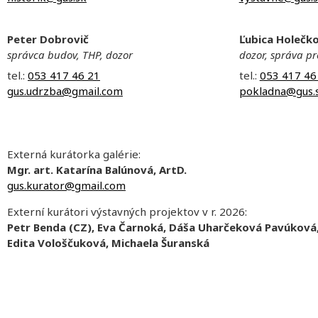
Peter Dobrovič
Ľubica Holečk
správca budov, THP,
dozor
dozor, správa p
tel.:
053 417 46 21
tel.:
053 417 46
gus.udrzba@gmail.com
pokladna@gus.
Externá kurátorka galérie:
Mgr. art. Katarína Balúnová, ArtD.
gus.kurator@gmail.com
Externí kurátori výstavných projektov v r. 2026:
Petr Benda (CZ), Eva Čarnoká, Dáša Uharčeková Pavúková
Edita Vološčuková, Michaela Šuranská