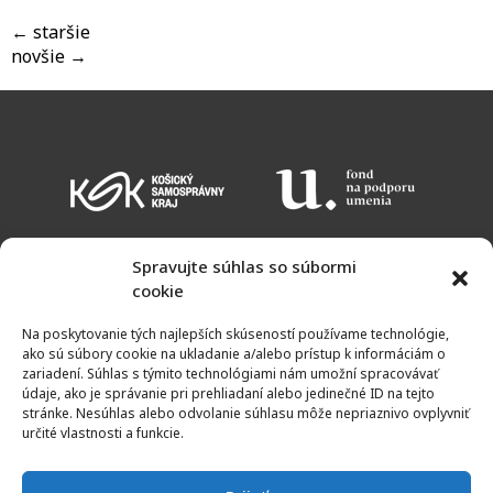
←
staršie
novšie
→
Spravujte súhlas so súbormi
cookie
KALENDÁR PODUJATÍ
VSTUPNÉ
OTVÁRACIE HODINY
MAPA
Na poskytovanie tých najlepších skúseností používame technológie,
NEWSLETTER
ako sú súbory cookie na ukladanie a/alebo prístup k informáciám o
zariadení. Súhlas s týmito technológiami nám umožní spracovávať
údaje, ako je správanie pri prehliadaní alebo jedinečné ID na tejto
stránke. Nesúhlas alebo odvolanie súhlasu môže nepriaznivo ovplyvniť
určité vlastnosti a funkcie.