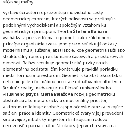
súčasnej maľby.
Vystavujúci autori reprezentujú individuálne cesty
geometrickej expresie, ktorých odlišnosti sa prelínajú s
podobnými východiskami a spoločným vzťahom ku
geometrickým princípom. Tvorba
Štefana Balázsa
vychádza z presvedčenia o geometrii ako základnom
princípe organizácie sveta. Jeho práce reflektujú odkazy
modernizmu aj súčasnej abstrakcie, kde geometria slúži ako
štrukturálny rámec pre skúmanie časových a priestorových
dimenzií. Balázs redukuje geometrické prvky na ich
elementárnu podstatu, čím konštruuje pravidlá poriadku
medzi formou a priestorom. Geometrická abstrakcia tak u
neho nie je len formálnou hrou, ale odhaľovaním hlbokých
štruktúr reality, nadväzujúc na filozofiu univerzálneho
vizuálneho jazyka.
Mária Balážová
rozvíja geometrickú
abstrakciu ako metaforický a emocionálny priestor,
v ktorom reflektuje osobné aj spoločenské otázky týkajúce
sa žien, práce a identity. Geometrické tvary v jej prevedení
sa stávajú symbolickým gestom kritizujúcim rodovú
nerovnosť a patriarchálne štruktúry. Jej tvorba stavia na