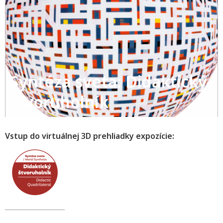
Syntéza sveta: Didaktický
štvoruholník
Vstup do virtuálnej 3D prehliadky expozície: