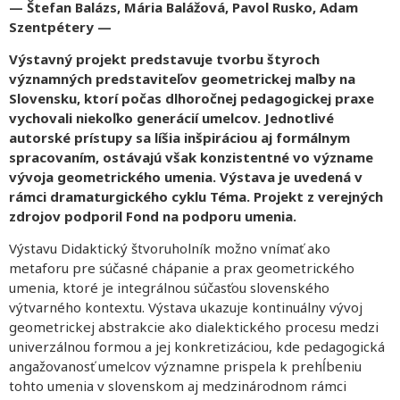
— Štefan Balázs, Mária Balážová, Pavol Rusko, Adam
Szentpétery —
Výstavný projekt predstavuje tvorbu štyroch
významných predstaviteľov geometrickej maľby na
Slovensku, ktorí počas dlhoročnej pedagogickej praxe
vychovali niekoľko generácií umelcov. Jednotlivé
autorské prístupy sa líšia inšpiráciou aj formálnym
spracovaním, ostávajú však konzistentné vo význame
vývoja geometrického umenia. Výstava je uvedená v
rámci dramaturgického cyklu Téma. Projekt z verejných
zdrojov podporil Fond na podporu umenia.
Výstavu Didaktický štvoruholník možno vnímať ako
metaforu pre súčasné chápanie a prax geometrického
umenia, ktoré je integrálnou súčasťou slovenského
výtvarného kontextu. Výstava ukazuje kontinuálny vývoj
geometrickej abstrakcie ako dialektického procesu medzi
univerzálnou formou a jej konkretizáciou, kde pedagogická
angažovanosť umelcov významne prispela k prehĺbeniu
tohto umenia v slovenskom aj medzinárodnom rámci