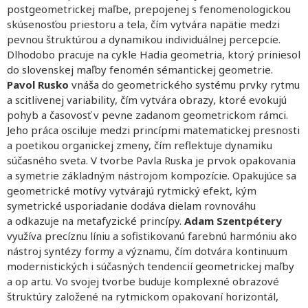
postgeometrickej maľbe, prepojenej s fenomenologickou
skúsenosťou priestoru a tela, čím vytvára napätie medzi
pevnou štruktúrou a dynamikou individuálnej percepcie.
Dlhodobo pracuje na cykle Hadia geometria, ktorý priniesol
do slovenskej maľby fenomén sémantickej geometrie.
Pavol Rusko
vnáša do geometrického systému prvky rytmu
a scitlivenej variability, čím vytvára obrazy, ktoré evokujú
pohyb a časovosť v pevne zadanom geometrickom rámci.
Jeho práca osciluje medzi princípmi matematickej presnosti
a poetikou organickej zmeny, čím reflektuje dynamiku
súčasného sveta. V tvorbe Pavla Ruska je prvok opakovania
a symetrie základným nástrojom kompozície. Opakujúce sa
geometrické motívy vytvárajú rytmický efekt, kým
symetrické usporiadanie dodáva dielam rovnováhu
a odkazuje na metafyzické princípy.
Adam Szentpétery
využíva precíznu líniu a sofistikovanú farebnú harmóniu ako
nástroj syntézy formy a významu, čím dotvára kontinuum
modernistických i súčasných tendencií geometrickej maľby
a op artu. Vo svojej tvorbe buduje komplexné obrazové
štruktúry založené na rytmickom opakovaní horizontál,