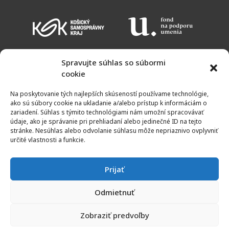
Spravujte súhlas so súbormi
cookie
KALENDÁR PODUJATÍ
VSTUPNÉ
OTVÁRACIE HODINY
MAPA
Na poskytovanie tých najlepších skúseností používame technológie,
NEWSLETTER
ako sú súbory cookie na ukladanie a/alebo prístup k informáciám o
zariadení. Súhlas s týmito technológiami nám umožní spracovávať
údaje, ako je správanie pri prehliadaní alebo jedinečné ID na tejto
stránke. Nesúhlas alebo odvolanie súhlasu môže nepriaznivo ovplyvniť
určité vlastnosti a funkcie.
Prijať
Odmietnuť
© 2011 - 2021 | Galéria umelcov Spiša | Všetky práva vyhradené
Zobraziť predvoľby
Created by
KRIM TEAM