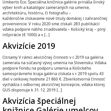
Umberto Eco. Špeciálna knižnica galérie prináša široký
výber kníh a katalógov zameraných na umenie,
architektúru, históriu, či fotografiu –
každoročne získavame nové tituly domácej i zahraničnej
proveniencie. V roku 2020 sme získali 283 publikácií
vďaka podpore nášho zriaďovateľa – Košický kraj – plný
inšpirácie (€ 1000) a v […]
Akvizície 2019
Oznamy V rámci akvizičnej činnosti v r. 2019 sa galéria
zamerala na súčasný vývoj umenia na Slovensku. Vďaka
podpore Fondu na podporu umenia a Košického
samosprávneho kraja galéria získala v r. 2019 spolu 43
diel v celkovej hodnote 21 860 €. Zbierkotvorná činnosť
vychádza z odbornej akvizičnej koncepcie, vďaka ktorej
GUS disponuje k 31. 12. 2019 […]
Akvizícia špeciálnej
knižnice Galérie umelcov