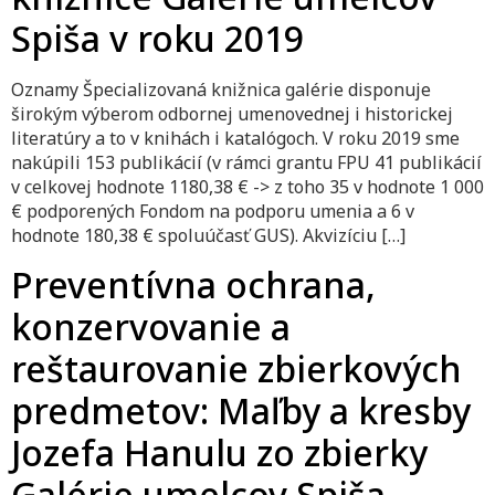
Spiša v roku 2019
Oznamy Špecializovaná knižnica galérie disponuje
širokým výberom odbornej umenovednej i historickej
literatúry a to v knihách i katalógoch. V roku 2019 sme
nakúpili 153 publikácií (v rámci grantu FPU 41 publikácií
v celkovej hodnote 1180,38 € -> z toho 35 v hodnote 1 000
€ podporených Fondom na podporu umenia a 6 v
hodnote 180,38 € spoluúčasť GUS). Akvizíciu […]
Preventívna ochrana,
konzervovanie a
reštaurovanie zbierkových
predmetov: Maľby a kresby
Jozefa Hanulu zo zbierky
Galérie umelcov Spiša