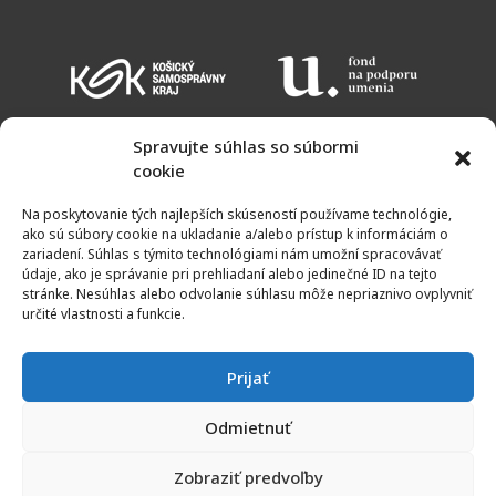
Spravujte súhlas so súbormi
cookie
EVENT CALENDAR
ADMISSION CHARGES
OPENING HOURS
Na poskytovanie tých najlepších skúseností používame technológie,
MAP
ako sú súbory cookie na ukladanie a/alebo prístup k informáciám o
zariadení. Súhlas s týmito technológiami nám umožní spracovávať
údaje, ako je správanie pri prehliadaní alebo jedinečné ID na tejto
stránke. Nesúhlas alebo odvolanie súhlasu môže nepriaznivo ovplyvniť
určité vlastnosti a funkcie.
Prijať
Odmietnuť
© 2011 - 2023 | Galery of Spiš artists | All rights reserved
Zobraziť predvoľby