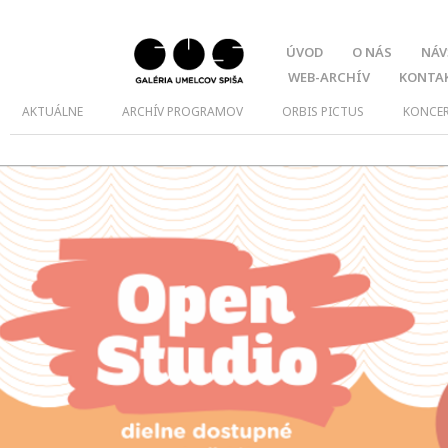
ÚVOD
O NÁS
NÁV
WEB-ARCHÍV
KONTA
AKTUÁLNE
ARCHÍV PROGRAMOV
ORBIS PICTUS
KONCE