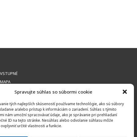
VSTUPNÉ
MAPA
Spravujte súhlas so súbormi cookie
anie tých najlepších skúseností používame technológie, ako sú súbory
kladanie a/alebo prístup k informáciám o zariadení. Súhlas s týmito
mi nám umožní spracovávať údaje, ako je správanie pri prehliadaní
ečné ID na tejto stránke. Nesúhlas alebo odvolanie súhlasu môže
ONTAKT
ovplyvniť určité vlastnosti a funkcie.