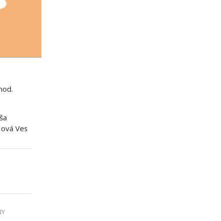
hod.
ša
Nová Ves
NY