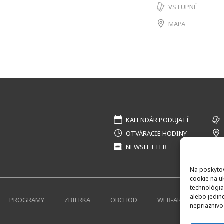
VSTUPNÉ
MAPA
KALENDÁR PODUJATÍ
OTVÁRACIE HODINY
NEWSLETTER
Na poskytov
cookie na u
technológia
alebo jedin
PROGRAMY
ZBIERKA
OBCHOD
WEB-ARCHÍV
K
nepriaznivo 