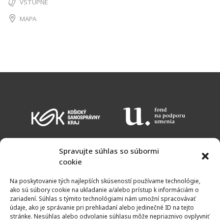
VSTUPNÉ
MAPA
Spravujte súhlas so súbormi
cookie
KALENDÁR PODUJATÍ
VSTUPNÉ
OTVÁRACIE HODINY
MAPA
Na poskytovanie tých najlepších skúseností používame technológie,
NEWSLETTER
ako sú súbory cookie na ukladanie a/alebo prístup k informáciám o
zariadení. Súhlas s týmito technológiami nám umožní spracovávať
údaje, ako je správanie pri prehliadaní alebo jedinečné ID na tejto
stránke. Nesúhlas alebo odvolanie súhlasu môže nepriaznivo ovplyvniť