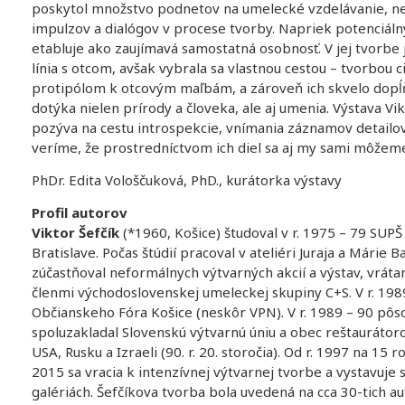
poskytol množstvo podnetov na umelecké vzdelávanie, nef
impulzov a dialógov v procese tvorby. Napriek potenciál
etabluje ako zaujímavá samostatná osobnosť. V jej tvorbe
línia s otcom, avšak vybrala sa vlastnou cestou – tvorbou ci
protipólom k otcovým maľbám, a zároveň ich skvelo dopĺň
dotýka nielen prírody a človeka, ale aj umenia. Výstava Vi
pozýva na cestu introspekcie, vnímania záznamov detailov
veríme, že prostredníctvom ich diel sa aj my sami môžeme
PhDr. Edita Vološčuková, PhD., kurátorka výstavy
Profil autorov
Viktor Šefčík
(*1960, Košice) študoval v r. 1975 – 79 SUPŠ 
Bratislave. Počas štúdií pracoval v ateliéri Juraja a Márie Ba
zúčastňoval neformálnych výtvarných akcií a výstav, vráta
členmi východoslovenskej umeleckej skupiny C+S. V r. 19
Občianskeho Fóra Košice (neskôr VPN). V r. 1989 – 90 pô
spoluzakladal Slovenskú výtvarnú úniu a obec reštaurátoro
USA, Rusku a Izraeli (90. r. 20. storočia). Od r. 1997 na 15 
2015 sa vracia k intenzívnej výtvarnej tvorbe a vystavuje
galériách. Šefčíkova tvorba bola uvedená na cca 30-tich au