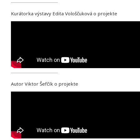
Kurátorka výstavy Edita Vološčuková o projekte
Autor Viktor Šefčík o projekte