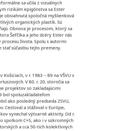
ormálne sa učila z vizuálnych
nym rizikám epigónstva sa Ester
 je obsiahnutá spoločná myšlienková
tlivých organických plastík. Sú
ajú. Obnova je procesom, ktorý sa
ktora Šefčíka a jeho dcéry Ester nás
 procesu života. Spolu s autormi
 stať súčasťou tejto premeny.
v Košiciach, v r. 1983 – 89 na VŠVU v
rtuszových. V 80. r. 20. storočia sa
ne projektov so zakladajúcimi
89 bol spoluzakladateľom
sobil ako posledný predseda ZSVU,
v. Cestoval a stážoval v Európe,
rokov vynechal výtvarné aktivity. Od r.
 so spolkom C+S, ako i v súkromných
torských a cca 50-tich kolektívnych