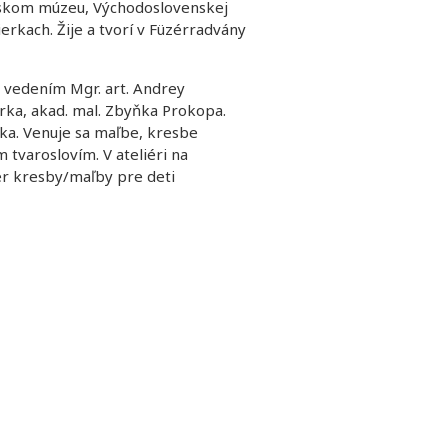
nskom múzeu, Východoslovenskej
erkach. Žije a tvorí v Füzérradvány
d vedením Mgr. art. Andrey
orka, akad. mal. Zbyňka Prokopa.
ka. Venuje sa maľbe, kresbe
 tvaroslovím. V ateliéri na
iér kresby/maľby pre deti