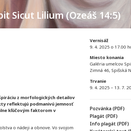
bit Sicut Lilium (Ozeáš 14:5)
Vernisáž
9. 4. 2025 o 17.00 h
Miesto konania
Galéria umelcov Spi
Zimná 46, Spišská 
Trvanie
9. 4. 2025 – 13. 7. 2
špiráciu z morfologických detailov
jekty reflektujú podmanivú jemnosť
Pozvánka (PDF)
uálne kľúčovým faktorom v
Plagát (PDF)
Info plagát (PDF)
solstva o nádeji a obnove. Vo svojom