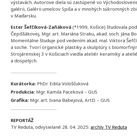
výstavách. Autorove diela sú zastúpené vo Východoslove
galérii, Galérii umelcov Spiša a v mnohých súkromných zbi
v Maďarsku.
Ester Šefčíková-Zaňáková
(*1999, Košice) študovala po
Čepiššákovej, Mgr. art. Mariána Straku, akad. soch. Jána B
Momentálne študuje pod vedením akad. mal. Viktora Šefčí
a soche. Tvorí organické plastiky a skulptúry s biomorfným
Strojárenskej 3 v Košiciach viedla ateliér keramiky a atel
a dospelých.
Kurátorka:
PhDr. Edita Vološčuková
Produkcia:
Mgr. Kamila Paceková – GUS
Grafika:
Mgr. art. Ivana Babejová, ArtD. – GUS
REPORTÁŽ
TV Reduta, odvysielané 28. 04. 2025:
archív TV Reduta