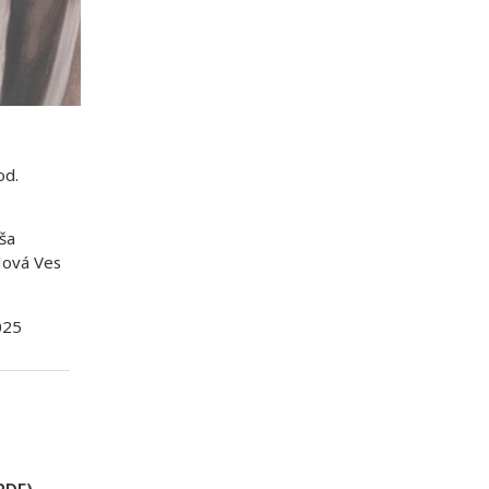
od.
ša
Nová Ves
025