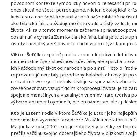
pôvodnom kontexte symbolicky hovorí o renesancii prírody
dnes aktuálne všetci potrebujeme. Nielen ekologická kríza
ľudskosti a narušená komunikácia sú naše biblické nečist
ako biblická ľalia, požadujeme čistú vodu a čistý vzduch, 
života. Ak sa v tomto momente začneme správať zodpove
dosiahnuť, aby naša Zem kvitla ako ľalia. Ľalia je tu zás
čistoty a úvodný verš hovorí o duchovnom i fyzickom prek
Viktor Šefčík
čerpá inšpiráciu z morfologických detailov r
momentálne žije – slnečnice, ruže, ľalie, ale aj suchá tráva,
ich každodenný život od narodenia po smrť. Tieto prírodné
reprezentujú neustály prirodzený kolobeh obnovy. Je poz
netradičné výrezy, či detaily. Usiluje sa spoznať stavbu a 
zovšeobecňovať, vstúpiť do mikroprocesu života. Je to zá
spojenie mentálnych a vizuálnych vnemov. Táto tvorivá p
výtvarnom umení ojedinelá, nielen námetom, ale aj dôsle
Kto je Ester?
Podľa Viktora Šefčíka je Ester jeho najlepš
emocionálne vyznanie otca dcére. Vizuálnu metaforu ich ž
Magnólia z roku 2005, kde je zobrazený krehký kvitnúci
prežila väčšinu svojho doterajšieho života v blízkosti svojho