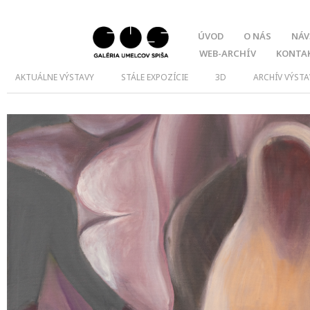
ÚVOD
O NÁS
NÁV
WEB-ARCHÍV
KONTA
AKTUÁLNE VÝSTAVY
STÁLE EXPOZÍCIE
3D
ARCHÍV VÝSTA