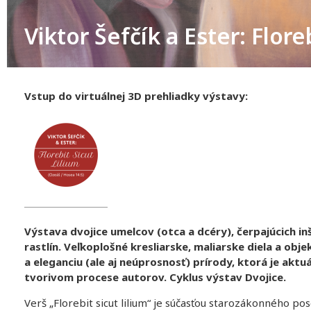
Viktor Šefčík a Ester: Flore
Vstup do virtuálnej 3D prehliadky výstavy:
Výstava dvojice umelcov (otca a dcéry), čerpajúcich in
rastlín. Veľkoplošné kresliarske, maliarske diela a ob
a eleganciu (ale aj neúprosnosť) prírody, ktorá je akt
tvorivom procese autorov. Cyklus výstav Dvojice.
Verš „Florebit sicut lilium“ je súčasťou starozákonného po