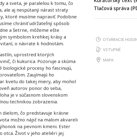
Kurátorský text (
 a sveta, je paralelou k tomu, čo
Tlačová správa (P
, ale aj nespútaný nárast straty
oty, ktoré musíme napraviť. Podobne
musíme chrániť udržateľný spôsob
dne a šetrne, môžeme ešte
tupným symbolom krehkej krásy a
OTVÁRACIE HODI
vitaní, o návrate k hodnotám.
VSTUPNÉ
astlín, uprostred ktorých
MAPA
 vinič, či kukurica. Pozoruje a skúma
 biologické procesy ho fascinujú,
orovateľom. Zaujímajú ho
tvar kvetu do takej miery, aby mohol
roveň autorov ponor do seba,
oloha je v súčasnom slovenskom
dnou technikou zobrazenia.
ím dielom, čo predstavuje krásne
ivota možno nájsť na malom akvareli
 výhonok na pevnom kmeni. Ester
 otca. Život v jeho ateliéri jej