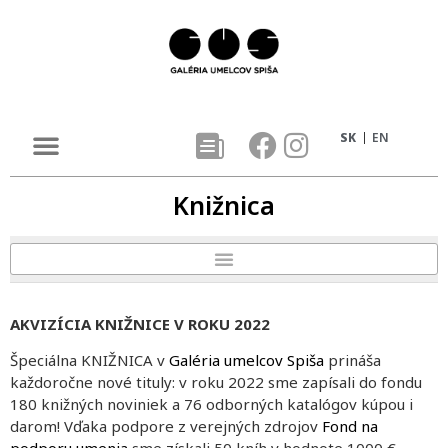
SK
EN
Knižnica
AKVIZÍCIA KNIŽNICE V ROKU 2022
Špeciálna KNIŽNICA v
Galéria umelcov Spiša
prináša
každoročne nové tituly: v roku 2022 sme zapísali do fondu
180 knižných noviniek a 76 odborných katalógov kúpou i
darom! Vďaka podpore z verejných zdrojov
Fond na
podporu umenia
sme získali 50 kníh v hodnote 1000 €,