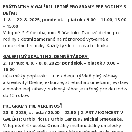
PRÁZDNINY V GALÉRII: LETNÉ PROGRAMY PRE RODINY S
DEŤMI
1. 8. – 22. 8. 2025, pondelok – piatok / 9.00 – 11.00, 13.00
– 15.00
Vstupné: 5 € / osoba, min. 3 účastníci. Tvorivé dielne pre
rodiny s deťmi zamerané na rôznorodé výtvarné a
remeselné techniky. Každý týždeň – nová technika.
GALERIJNÝ SKAUTING: DENNÉ TÁBORY
2. Turnus: 4. 8. – 8. 8. 2025; pondelok – piatok / 9.00 –
16.00
Účastnícky poplatok: 130 € / dieťa. Týždeň plný zábavy
a kreativity! Dielne, exkurzie, stretnutia s umelcami, výstavy
a mnoho inej zábavy. 5-denný tábor je určený pre deti od 6
do 15 rokov.
PROGRAMY PRE VEREJNOSŤ
20. 8. 2025, streda / 20.00 – 22.00 | X-ART / KONCERT V
GALÉRII: Orbis Pictus Orbis Cantus / Michal Smetanka.
Vstupné: 6 € / osoba. Originálny multimediálny umelecký
program, ktorý spája vo viacerých epizódach zvuky sveta