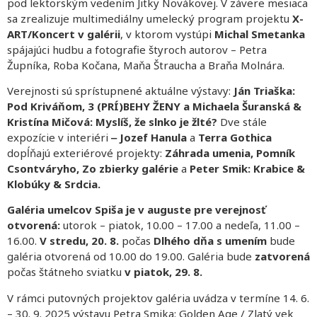
pod lektorským vedením Jitky Novákovej. V závere mesiaca
sa zrealizuje multimediálny umelecký program projektu
X-
ART/Koncert v galérii
, v ktorom vystúpi
Michal Smetanka
spájajúci hudbu a fotografie štyroch autorov – Petra
Župníka, Roba Kočana, Maňa Štraucha a Braňa Molnára.
Verejnosti sú sprístupnené aktuálne výstavy:
Ján Triaška:
Pod Kriváňom, 3 (PRÍ)BEHY ŽENY a Michaela Šuranská &
Kristína Mičová: Myslíš, že slnko je žlté?
Dve stále
expozície v interiéri
‒ Jozef Hanula
a
Terra Gothica
dopĺňajú exteriérové projekty:
Záhrada umenia, Pomník
Csontváryho, Zo zbierky galérie
a
Peter Smik: Krabice &
Klobúky & Srdcia.
Galéria umelcov Spiša je v auguste pre verejnosť
otvorená:
utorok – piatok, 10.00 – 17.00 a nedeľa, 11.00 –
16.00.
V stredu, 20. 8.
počas
Dlhého dňa s umením
bude
galéria otvorená od 10.00 do 19.00. Galéria bude
zatvorená
počas štátneho sviatku
v piatok, 29. 8.
V rámci putovných projektov galéria uvádza v termíne 14. 6.
– 30. 9. 2025 výstavu Petra Smika: Golden Age / Zlatý vek