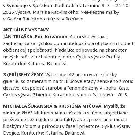
v Synagóge v Spišskom Podhradí a v termíne 3. 7. – 24. 10.
2025 výstavu Martina Kacvinského: NeMiestne maľby
v Galérii Baníckeho múzea v Rožňave.
AKTUÁLNE VÝSTAVY
JÁN TRIAŠKA: Pod Kriváňom.
Autorská výstava,
zaoberajúca sa rýchlou pominuteľnosťou a ohýbaním hodnôt
občianskej spoločnosti, hľadajúca odpovede na charakter
nových istôt v turbulentnej dobe. Cyklus výstav Profily.
Kurátorka: Katarína Balúnová.
3 (PRÍ)BEHY ŽENY.
Výber diel 42 autorov zo zbierky
galérie, so zameraním na tri kľúčové etapy ženského života:
detstvo, dospelosť, starobu a fenomén ženy v „behu“ času.
Cyklus výstav Zbierka. Kurátorka: Kamila Paceková – GUS.
MICHAELA ŠURANSKÁ & KRISTÍNA MIČOVÁ: Myslíš, že
slnko je žlté?
Multimediálna inštalácia skúma subjektívne
prežívanie cez nájdené artefakty, ako aj rozhranie medzi
ľudským sídlom a prírodou v čase i priestore. Cyklus výstav
Dvojice. Kurátorka: Katarína Balúnová.