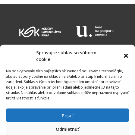
Spravujte súhlas so súbormi
cookie
KALENDÁR PODUJATÍ
VSTUPNÉ
OTVÁRACIE HODINY
MAPA
Na poskytovanie tých najlepších skúseností používame technológie,
NEWSLETTER
ako sú súbory cookie na ukladanie a/alebo prístup k informáciám o
zariadení. Súhlas s týmito technológiami nám umožní spracovávať
údaje, ako je správanie pri prehliadaní alebo jedinečné ID na tejto
stránke. Nesúhlas alebo odvolanie súhlasu môže nepriaznivo ovplyvniť
určité vlastnosti a funkcie.
Prijať
Odmietnuť