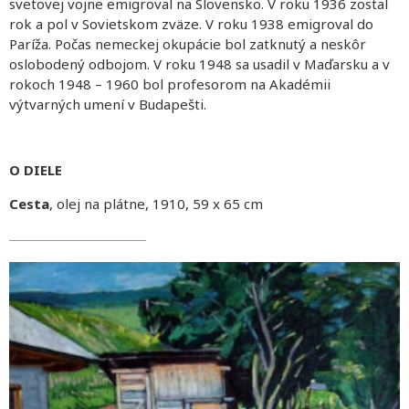
svetovej vojne emigroval na Slovensko. V roku 1936 zostal
rok a pol v Sovietskom zväze. V roku 1938 emigroval do
Paríža. Počas nemeckej okupácie bol zatknutý a neskôr
oslobodený odbojom. V roku 1948 sa usadil v Maďarsku a v
rokoch 1948 – 1960 bol profesorom na Akadémii
výtvarných umení v Budapešti.
O DIELE
Cesta
, olej na plátne, 1910, 59 x 65 cm