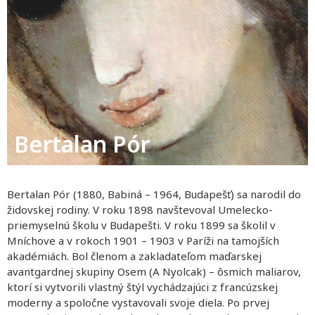
Bertalan Pór
Bertalan Pór (1880, Babiná – 1964, Budapešť) sa narodil do
židovskej rodiny. V roku 1898 navštevoval Umelecko-
priemyselnú školu v Budapešti. V roku 1899 sa školil v
Mníchove a v rokoch 1901 – 1903 v Paríži na tamojších
akadémiách. Bol členom a zakladateľom maďarskej
avantgardnej skupiny Osem (A Nyolcak) – ôsmich maliarov,
ktorí si vytvorili vlastný štýl vychádzajúci z francúzskej
moderny a spoločne vystavovali svoje diela. Po prvej