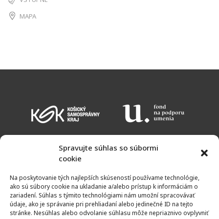
MAPA
Spravujte súhlas so súbormi
cookie
KALENDÁR PODUJATÍ
VSTUPNÉ
OTVÁRACIE HODINY
MAPA
Na poskytovanie tých najlepších skúseností používame technológie,
NEWSLETTER
ako sú súbory cookie na ukladanie a/alebo prístup k informáciám o
zariadení. Súhlas s týmito technológiami nám umožní spracovávať
údaje, ako je správanie pri prehliadaní alebo jedinečné ID na tejto
stránke. Nesúhlas alebo odvolanie súhlasu môže nepriaznivo ovplyvniť