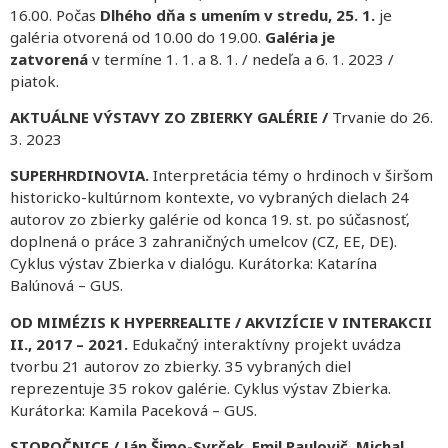
16.00. Počas
Dlhého dňa s umením v stredu, 25. 1.
je
galéria otvorená od 10.00 do 19.00.
Galéria je
zatvorená
v termíne 1. 1. a 8. 1. / nedeľa a 6. 1. 2023 /
piatok.
AKTUÁLNE VÝSTAVY ZO ZBIERKY GALÉRIE /
Trvanie do 26.
3. 2023
SUPERHRDINOVIA.
Interpretácia témy o hrdinoch v širšom
historicko-kultúrnom kontexte, vo vybraných dielach 24
autorov zo zbierky galérie od konca 19. st. po súčasnosť,
doplnená o práce 3 zahraničných umelcov (CZ, EE, DE).
Cyklus výstav Zbierka v dialógu. Kurátorka: Katarína
Balúnová – GUS.
OD MIMÉZIS K HYPERREALITE / AKVIZÍCIE V INTERAKCII
II., 2017 – 2021.
Edukačný interaktívny projekt uvádza
tvorbu 21 autorov zo zbierky. 35 vybraných diel
reprezentuje 35 rokov galérie. Cyklus výstav Zbierka.
Kurátorka: Kamila Paceková – GUS.
STOROČNICE / Ján Šimo-Svrček, Emil Paulovič, Michal