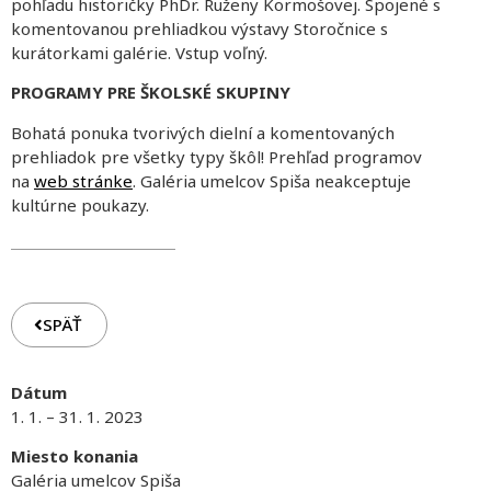
pohľadu historičky PhDr. Ruženy Kormošovej. Spojené s
komentovanou prehliadkou výstavy Storočnice s
kurátorkami galérie. Vstup voľný.
PROGRAMY PRE ŠKOLSKÉ SKUPINY
Bohatá ponuka tvorivých dielní a komentovaných
prehliadok pre všetky typy škôl! Prehľad programov
na
web stránke
. Galéria umelcov Spiša neakceptuje
kultúrne poukazy.
SPÄŤ
Dátum
1. 1. – 31. 1. 2023
Miesto konania
Galéria umelcov Spiša