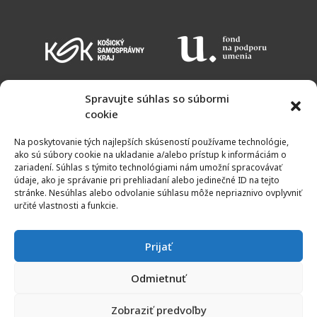
Spravujte súhlas so súbormi
cookie
KALENDÁR PODUJATÍ
VSTUPNÉ
OTVÁRACIE HODINY
MAPA
Na poskytovanie tých najlepších skúseností používame technológie,
NEWSLETTER
ako sú súbory cookie na ukladanie a/alebo prístup k informáciám o
zariadení. Súhlas s týmito technológiami nám umožní spracovávať
údaje, ako je správanie pri prehliadaní alebo jedinečné ID na tejto
stránke. Nesúhlas alebo odvolanie súhlasu môže nepriaznivo ovplyvniť
určité vlastnosti a funkcie.
Prijať
Odmietnuť
© 2011 - 2021 | Galéria umelcov Spiša | Všetky práva vyhradené
Zobraziť predvoľby