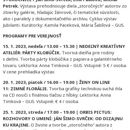
Petrek.
Výstava prehodnocuje diela „storočných“ autorov zo
zbierky galérie, hľadajúc žánrové, či tematické súvislosti,
ako i paralely z dokumentačného archívu. Cyklus výstav
Jubilanti. Kurátorky: Kamila Paceková, Mária Šabľová – GUS.
PROGRAMY PRE VEREJNOSŤ
15. 1. 2023, nedeľa / 13.00 – 15.30 | NEDEĽNÝ KREATÍVNY
ATELIÉR: PÁRTY KLOBÚČIK.
Tvorivá dielňa pre rodiny
s deťmi. Tvorba párty klobúčika z papiera a galantérneho
tovaru. Lektorka: Anna Timková – GUS. Vstupné: 5 € / osoba.
V cene prehliadka výstav.
20. 1. 2023, piatok / 16.00 – 19.00 | ŽENY ON LINE
11: ZIMNÉ FLORÁLIE.
Tvorba grafiky technikou suchá ihla
na CD nosiči s finálnou tlačou z hĺbky. Lektorka: Anna
Timková – GUS. Vstupné: € 4 / osoba.
25. 1. 2023, streda / 17.00 – 19.00 | ORBIS PICTUS:
ROZHOVORY O UMENÍ: JÁN ŠIMO-SVRČEK: OD DIZAJNU
KU KRAJINE.
O živote a tvorbe „storočného“ autora z