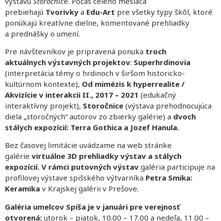
výstavu
Storočnic
e. Počas celého mesiaca
prebiehajú
Tvorivky
a
Edu-Art
pre všetky typy škôl, ktoré
ponúkajú kreatívne dielne, komentované prehliadky
a prednášky o umení.
Pre návštevníkov je pripravená ponuka
troch
aktuálnych
výstavných projektov
:
Superhrdinovia
(interpretácia témy o hrdinoch v širšom historicko-
kultúrnom kontexte),
Od mimézis k hyperrealite /
Akvizície v interakcii II., 2017 – 2021
(edukačný
interaktívny projekt),
Storočnice
(výstava prehodnocujúca
diela „storočných“ autorov zo zbierky galérie) a
dvoch
stálych expozícií: Terra Gothica a Jozef Hanula.
Bez časovej limitácie uvádzame na web stránke
galérie
virtuálne 3D prehliadky výstav a stálych
expozícií.
V rámci putovných výstav
galéria participuje na
profilovej výstave spišského výtvarníka
Petra Smika:
Keramika
v Krajskej galérii v Prešove.
Galéria umelcov Spiša je v januári pre verejnosť
otvorená:
utorok – piatok, 10.00 – 17.00 a nedeľa, 11.00 –