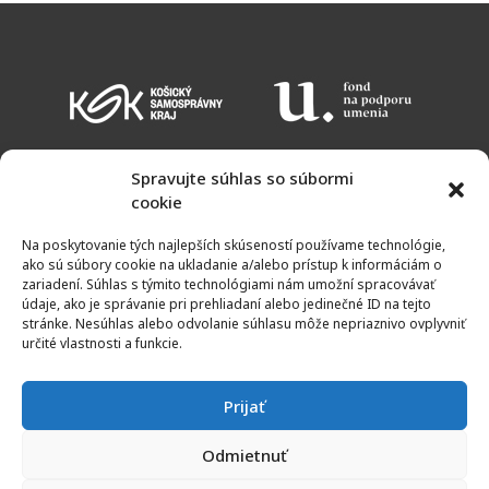
Spravujte súhlas so súbormi
cookie
KALENDÁR PODUJATÍ
VSTUPNÉ
OTVÁRACIE HODINY
MAPA
Na poskytovanie tých najlepších skúseností používame technológie,
NEWSLETTER
ako sú súbory cookie na ukladanie a/alebo prístup k informáciám o
zariadení. Súhlas s týmito technológiami nám umožní spracovávať
údaje, ako je správanie pri prehliadaní alebo jedinečné ID na tejto
stránke. Nesúhlas alebo odvolanie súhlasu môže nepriaznivo ovplyvniť
určité vlastnosti a funkcie.
Prijať
Odmietnuť
© 2011 - 2021 | Galéria umelcov Spiša | Všetky práva vyhradené