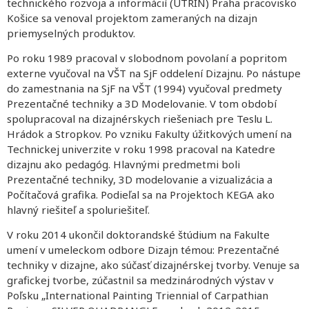
technického rozvoja a informácií (UTRIN) Praha pracovisko
Košice sa venoval projektom zameraných na dizajn
priemyselných produktov.
Po roku 1989 pracoval v slobodnom povolaní a popritom
externe vyučoval na VŠT na SjF oddelení Dizajnu. Po nástupe
do zamestnania na SjF na VŠT (1994) vyučoval predmety
Prezentačné techniky a 3D Modelovanie. V tom období
spolupracoval na dizajnérskych riešeniach pre Teslu L.
Hrádok a Stropkov. Po vzniku Fakulty úžitkových umení na
Technickej univerzite v roku 1998 pracoval na Katedre
dizajnu ako pedagóg. Hlavnými predmetmi boli
Prezentačné techniky, 3D modelovanie a vizualizácia a
Počítačová grafika. Podieľal sa na Projektoch KEGA ako
hlavný riešiteľ a spoluriešiteľ.
V roku 2014 ukončil doktorandské štúdium na Fakulte
umení v umeleckom odbore Dizajn témou: Prezentačné
techniky v dizajne, ako súčasť dizajnérskej tvorby. Venuje sa
grafickej tvorbe, zúčastnil sa medzinárodných výstav v
Poľsku „International Painting Triennial of Carpathian