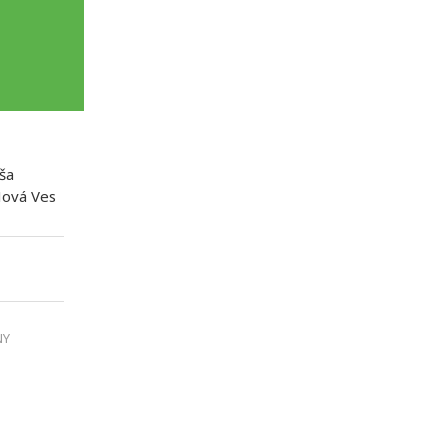
ša
Nová Ves
NY