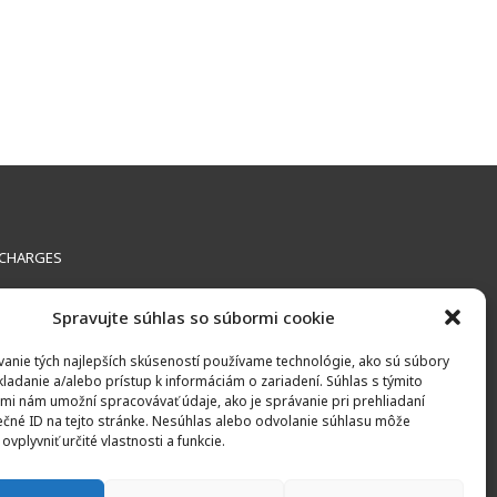
 CHARGES
Spravujte súhlas so súbormi cookie
anie tých najlepších skúseností používame technológie, ako sú súbory
kladanie a/alebo prístup k informáciám o zariadení. Súhlas s týmito
mi nám umožní spracovávať údaje, ako je správanie pri prehliadaní
ečné ID na tejto stránke. Nesúhlas alebo odvolanie súhlasu môže
ovplyvniť určité vlastnosti a funkcie.