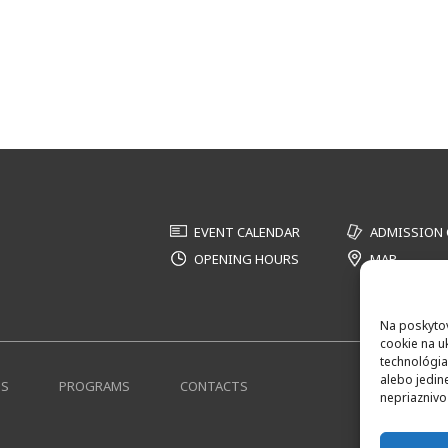
EVENT CALENDAR
ADMISSION
OPENING HOURS
MAP
Na poskytov
cookie na u
technológia
alebo jedin
NS
PROGRAMS
CONTACTS
nepriaznivo 