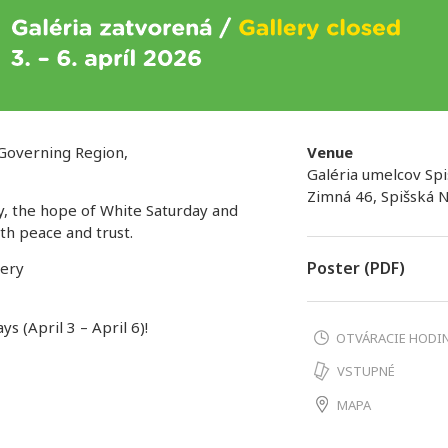
lf-Governing Region,
Venue
Galéria umelcov Spi
Zimná 46, Spišská 
y, the hope of White Saturday and
th peace and trust.
Poster (PDF)
lery
s (April 3 – April 6)!
OTVÁRACIE HODI
VSTUPNÉ
MAPA