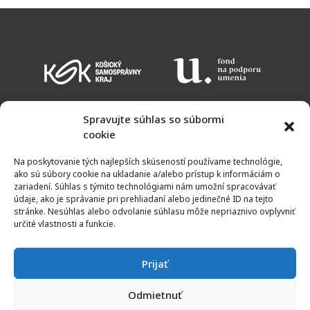
Spravujte súhlas so súbormi
cookie
KALENDÁR PODUJATÍ
VSTUPNÉ
OTVÁRACIE HODINY
MAPA
Na poskytovanie tých najlepších skúseností používame technológie,
NEWSLETTER
ako sú súbory cookie na ukladanie a/alebo prístup k informáciám o
zariadení. Súhlas s týmito technológiami nám umožní spracovávať
údaje, ako je správanie pri prehliadaní alebo jedinečné ID na tejto
stránke. Nesúhlas alebo odvolanie súhlasu môže nepriaznivo ovplyvniť
určité vlastnosti a funkcie.
Prijať
Odmietnuť