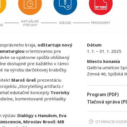
mosprávneho kraja,
odštartuje nový
Dátum
ramaturgiou
orientovanou pre
1. 1. – 31. 1. 2025
távke sa opätovne spúšťa obľúbený
Miesto konania
elne dostupné pre každého v rámci
Galéria umelcov Spi
é na výrobu darčekovej krabičky.
Zimná 46, Spišská 
hitekt
Maroš Greš
prezentáciu
jektu „Storytelling artifacts /
biehať edukačné koncepty
Tvorivky
Program (PDF)
e dielne, komentované prehliadky
Tlačová správa (P
h výstav:
Dialógy s Hanulom, Eva
iniscencie, Miroslav Brooš: MB
OTVÁRACIE HODI