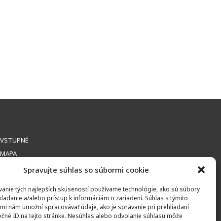
VSTUPNÉ
MAPA
Spravujte súhlas so súbormi cookie
anie tých najlepších skúseností používame technológie, ako sú súbory
kladanie a/alebo prístup k informáciám o zariadení. Súhlas s týmito
mi nám umožní spracovávať údaje, ako je správanie pri prehliadaní
ečné ID na tejto stránke. Nesúhlas alebo odvolanie súhlasu môže
ONTAKT