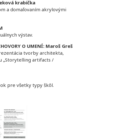
čeková krabička
rom a domaľovaním akrylovými
ÍM
uálnych výstav.
 ROZHOVORY O UMENÍ:
Maroš Greš
rezentácia tvorby architekta,
Storytelling artifacts /
ok pre všetky typy škôl.