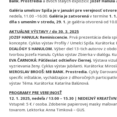
Bank. Prostredia
a dvoch stálych expozícií:
Jozef Hanula
Galéria umelcov Spiša je v januári pre verejnosť otvor
nedeľa, 11.00 –16.00.
Galéria je zatvorená
v termíne
1. 1.
dňa s umením v stredu, 29. 1.
je galéria otvoren
AKTUÁLNE VÝSTAVY / do 30. 3. 2025
JOZEF HANULA: Reminiscencie.
Prvá prezentácia diela s
koncepte. Cyklus výstav Profily / Umelci Spiša. Kurátorka
DIALÓGY S HANULOM.
Výber diel 13-tich autorov z obdo
tvorbou Jozefa Hanulu. Cyklus výstav Zbierka v dialógu. K
EVA ČARNOKÁ: Päťdesiat odtieňov čiernej.
Výstava vizu
vyzrievania ženy. Cyklus výstav Jubilanti
.
Kurátorka: Mirosl
MIROSLAV BROOŠ: MB BANK. Prostredia.
Cykly Darovani
specific inštalácie, vychádzajúce z dlhoročných participat
výstav Téma. Kurátorka: Katarína Balúnová.
PROGRAMY PRE VEREJNOSŤ
12. 1. 2025, nedeľa / 13.00 – 15.30 | NEDEĽNÝ KREATÍ
Vstupné: 5 € / osoba. Zdobenie papierovej masky maľov
tovarom. Lektorka: Anna Timková – GUS.