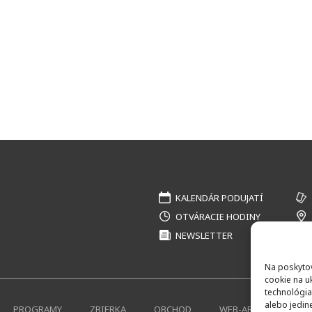
KALENDÁR PODUJATÍ
OTVÁRACIE HODINY
NEWSLETTER
Na poskytov
cookie na u
technológia
alebo jedin
PROGRAMY
ZBIERKA
OBCHOD
WEB-ARCHÍV
K