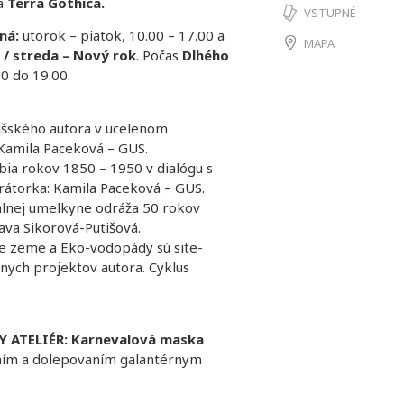
a
Terra Gothica.
VSTUPNÉ
ená:
utorok – piatok, 10.00 – 17.00 a
MAPA
/ streda – Nový rok
. Počas
Dlhého
á od 10.00 do 19.00.
pišského autora v ucelenom
: Kamila Paceková – GUS.
bia rokov 1850 – 1950 v dialógu s
urátorka: Kamila Paceková – GUS.
álnej umelkyne odráža 50 rokov
ava Sikorová-Putišová.
e zeme a Eko-vodopády sú site-
ívnych projektov autora. Cyklus
VNY ATELIÉR: Karnevalová maska
aním a dolepovaním galantérnym