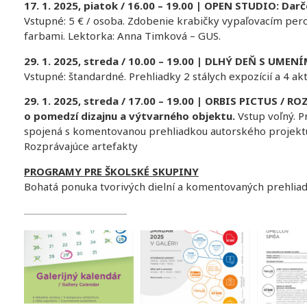
17. 1. 2025, piatok / 16.00 – 19.00 | OPEN STUDIO: Dar
Vstupné: 5 € / osoba. Zdobenie krabičky vypaľovacím pe
farbami. Lektorka: Anna Timková – GUS.
29. 1. 2025, streda / 10.00 – 19.00 | DLHÝ DEŇ S UMEN
Vstupné: štandardné. Prehliadky 2 stálych expozícií a 4 akt
29. 1. 2025, streda / 17.00 – 19.00 | ORBIS PICTUS /
o pomedzí dizajnu a výtvarného objektu.
Vstup voľný. P
spojená s komentovanou prehliadkou autorského projektu „
Rozprávajúce artefakty
PROGRAMY PRE ŠKOLSKÉ SKUPINY
Bohatá ponuka tvorivých dielní a komentovaných prehliad