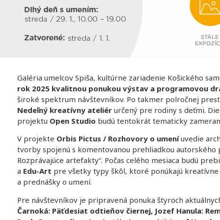
Galéria umelcov Spiša, kultúrne zariadenie Košického sa
rok 2025 kvalitnou ponukou výstav a programovou d
široké spektrum návštevníkov. Po takmer polročnej pres
Nedeľný kreatívny ateliér
určený pre rodiny s deťmi. Di
projektu
Open Studio
budú tentokrát tematicky zameran
V projekte
Orbis Pictus / Rozhovory o umení
uvedie arc
tvorby spojenú s komentovanou prehliadkou autorského pro
Rozprávajúce artefakty“. Počas celého mesiaca budú pre
a
Edu-Art
pre všetky typy škôl, ktoré ponúkajú kreatívn
a prednášky o umení.
Pre návštevníkov je pripravená ponuka štyroch aktuálnyc
Čarnoká:
Päťdesiat odtieňov čiernej, Jozef Hanula: Rem