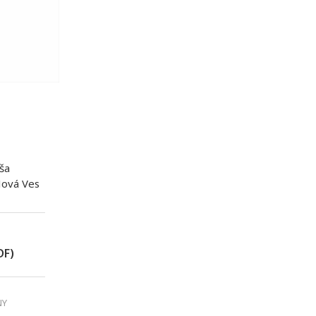
ša
Nová Ves
DF)
NY