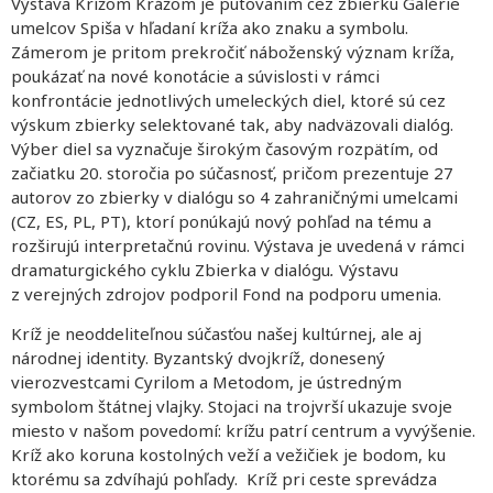
Výstava Krížom Krážom je putovaním cez zbierku Galérie
umelcov Spiša v hľadaní kríža ako znaku a symbolu.
Zámerom je pritom prekročiť náboženský význam kríža,
poukázať na nové konotácie a súvislosti v rámci
konfrontácie jednotlivých umeleckých diel, ktoré sú cez
výskum zbierky selektované tak, aby nadväzovali dialóg.
Výber diel sa vyznačuje širokým časovým rozpätím, od
začiatku 20. storočia po súčasnosť, pričom prezentuje 27
autorov zo zbierky v dialógu so 4 zahraničnými umelcami
(CZ, ES, PL, PT), ktorí ponúkajú nový pohľad na tému a
rozširujú interpretačnú rovinu. Výstava je uvedená v rámci
dramaturgického cyklu Zbierka v dialógu
.
Výstavu
z verejných zdrojov podporil Fond na podporu umenia.
Kríž je neoddeliteľnou súčasťou našej kultúrnej, ale aj
národnej identity. Byzantský dvojkríž, donesený
vierozvestcami Cyrilom a Metodom, je ústredným
symbolom štátnej vlajky. Stojaci na trojvrší ukazuje svoje
miesto v našom povedomí: krížu patrí centrum a vyvýšenie.
Kríž ako koruna kostolných veží a vežičiek je bodom, ku
ktorému sa zdvíhajú pohľady. Kríž pri ceste sprevádza