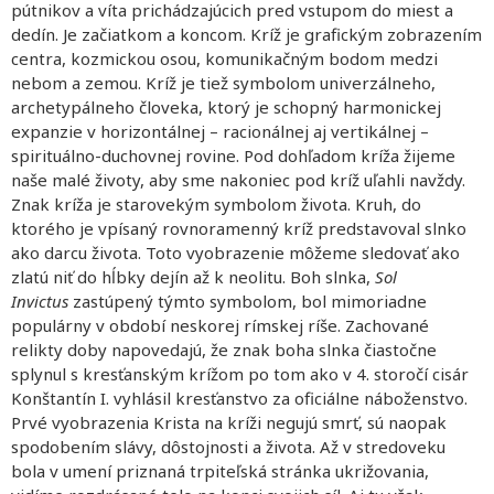
pútnikov a víta prichádzajúcich pred vstupom do miest a
dedín. Je začiatkom a koncom. Kríž je grafickým zobrazením
centra, kozmickou osou, komunikačným bodom medzi
nebom a zemou. Kríž je tiež symbolom univerzálneho,
archetypálneho človeka, ktorý je schopný harmonickej
expanzie v horizontálnej – racionálnej aj vertikálnej –
spirituálno-duchovnej rovine. Pod dohľadom kríža žijeme
naše malé životy, aby sme nakoniec pod kríž uľahli navždy.
Znak kríža je starovekým symbolom života. Kruh, do
ktorého je vpísaný rovnoramenný kríž predstavoval slnko
ako darcu života. Toto vyobrazenie môžeme sledovať ako
zlatú niť do hĺbky dejín až k neolitu. Boh slnka,
Sol
Invictus
zastúpený týmto symbolom, bol mimoriadne
populárny v období neskorej rímskej ríše. Zachované
relikty doby napovedajú, že znak boha slnka čiastočne
splynul s kresťanským krížom po tom ako v 4. storočí cisár
Konštantín I. vyhlásil kresťanstvo za oficiálne náboženstvo.
Prvé vyobrazenia Krista na kríži negujú smrť, sú naopak
spodobením slávy, dôstojnosti a života. Až v stredoveku
bola v umení priznaná trpiteľská stránka ukrižovania,