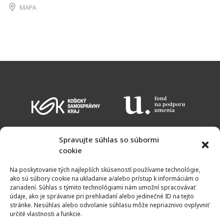
MAPA
Spravujte súhlas so súbormi
cookie
KALENDÁR PODUJATÍ
VSTUPNÉ
OTVÁRACIE HODINY
MAPA
Na poskytovanie tých najlepších skúseností používame technológie,
NEWSLETTER
ako sú súbory cookie na ukladanie a/alebo prístup k informáciám o
zariadení. Súhlas s týmito technológiami nám umožní spracovávať
údaje, ako je správanie pri prehliadaní alebo jedinečné ID na tejto
stránke. Nesúhlas alebo odvolanie súhlasu môže nepriaznivo ovplyvniť
určité vlastnosti a funkcie.