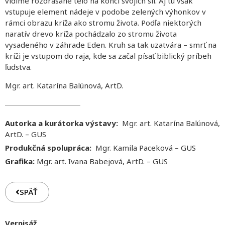
vidíme rozdrásané telo na konci svojich síl. Aj tu však
vstupuje element nádeje v podobe zelených výhonkov v
rámci obrazu kríža ako stromu života. Podľa niektorých
naratív drevo kríža pochádzalo zo stromu života
vysadeného v záhrade Eden. Kruh sa tak uzatvára – smrť na
kríži je vstupom do raja, kde sa začal písať biblický príbeh
ľudstva.
Mgr. art. Katarína Balúnová, ArtD.
Autorka a kurátorka výstavy:
Mgr. art. Katarína Balúnová,
ArtD. – GUS
Produkčná spolupráca:
Mgr. Kamila Paceková – GUS
Grafika:
Mgr. art. Ivana Babejová, ArtD. – GUS
SPÄŤ
Vernisáž