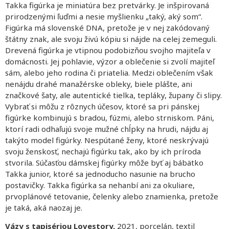
Takka figúrka je miniatúra bez pretvárky. Je inšpirovaná
prirodzenými ľuďmi a nesie myšlienku „taký, aký som“.
Figúrka má slovenské DNA, pretože je v nej zakódovaný
štátny znak, ale svoju živú kópiu si nájde na celej zemeguli.
Drevená figúrka je vtipnou podobizňou svojho majiteľa v
domácnosti. Jej pohlavie, výzor a oblečenie si zvolí majiteľ
sám, alebo jeho rodina či priatelia. Medzi oblečením však
nenájdu drahé manažérske obleky, biele plášte, ani
značkové šaty, ale autentické tielka, tepláky, župany či slipy.
Vybrať si môžu z rôznych účesov, ktoré sa pri pánskej
figúrke kombinujú s bradou, fúzmi, alebo strniskom. Páni,
ktorí radi odhaľujú svoje mužné chĺpky na hrudi, nájdu aj
takýto model figúrky. Nespútané ženy, ktoré neskrývajú
svoju ženskosť, nechajú figúrku tak, ako by ich príroda
stvorila. Súčasťou dámskej figúrky môže byť aj bábätko
Takka junior, ktoré sa jednoducho nasunie na brucho
postavičky. Takka figúrka sa nehanbí ani za okuliare,
prvoplánové tetovanie, čelenky alebo znamienka, pretože
je taká, aká naozaj je.
Vázy s tapisériou Lovestory,
2021, porcelán, textil