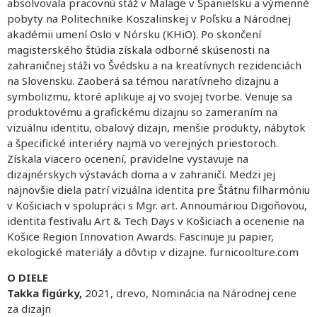
absolvovala pracovnú stáž v Malage v Španielsku a výmenné
pobyty na Politechnike Koszalinskej v Poľsku a Národnej
akadémii umení Oslo v Nórsku (KHiO). Po skončení
magisterského štúdia získala odborné skúsenosti na
zahraničnej stáži vo Švédsku a na kreatívnych rezidenciách
na Slovensku. Zaoberá sa témou naratívneho dizajnu a
symbolizmu, ktoré aplikuje aj vo svojej tvorbe. Venuje sa
produktovému a grafickému dizajnu so zameraním na
vizuálnu identitu, obalový dizajn, menšie produkty, nábytok
a špecifické interiéry najmä vo verejných priestoroch.
Získala viacero ocenení, pravidelne vystavuje na
dizajnérskych výstavách doma a v zahraničí. Medzi jej
najnovšie diela patrí vizuálna identita pre Štátnu filharmóniu
v Košiciach v spolupráci s Mgr. art. Annoumáriou Digoňovou,
identita festivalu Art & Tech Days v Košiciach a ocenenie na
Košice Region Innovation Awards. Fascinuje ju papier,
ekologické materiály a dôvtip v dizajne. furnicoolture.com
O DIELE
Takka figúrky,
2021, drevo, Nominácia na Národnej cene
za dizajn