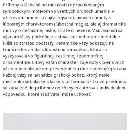
Príbehy o láske sú od minulosti reprodukovaným
symbolickým motívom vo všetkých druhoch umenia. V
úžitkovom umení sa najčastejšie objavovali námety s
ľúbostným charakterom (ľúbostná mágia), ale aj dramatické
motívy o nešťastnej láske, strate či nevere. V súčasnosti sa
význam lásky podceňuje a stáva sa z neho sentimentálne
klišé so stratou podstaty. Keramické vázy odkazujú na
tradičnú keramiku s ľúbostnou tematikou, ktorá sa
vyskytovala vo figurálnej, rastlinnej i zoomorfnej
ornamentike. Citový vzťah charakterizuje dotyk pier dvoch
váz v minimalistickom prevedení. Na dne z vonkajšej strany
každej vázy sa nachádza grafický odkaz, ktorý nesie
myšlienku sebalásky a lásky k blížnemu. Úžitkové predmety
sú zabalené do príbehov od rôznych autorov s individuálnou
výpoveďou, ktoré si užívateľ môže uchovať.