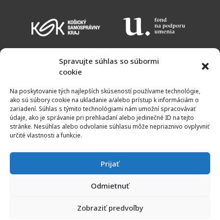
Spravujte súhlas so súbormi
cookie
KALENDÁR PODUJATÍ
VSTUPNÉ
OTVÁRACIE HODINY
MAPA
Na poskytovanie tých najlepších skúseností používame technológie,
NEWSLETTER
ako sú súbory cookie na ukladanie a/alebo prístup k informáciám o
zariadení. Súhlas s týmito technológiami nám umožní spracovávať
údaje, ako je správanie pri prehliadaní alebo jedinečné ID na tejto
stránke. Nesúhlas alebo odvolanie súhlasu môže nepriaznivo ovplyvniť
určité vlastnosti a funkcie.
Prijať
Odmietnuť
© 2011 - 2021 | Galéria umelcov Spiša | Všetky práva vyhradené
Zobraziť predvoľby
Created by
KRIM TEAM