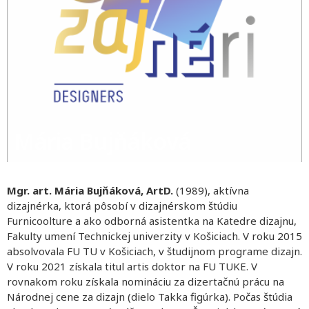
Mária Bujňáková
Mgr. art. Mária Bujňáková, ArtD.
(1989), aktívna
dizajnérka, ktorá pôsobí v dizajnérskom štúdiu
Furnicoolture a ako odborná asistentka na Katedre dizajnu,
Fakulty umení Technickej univerzity v Košiciach. V roku 2015
absolvovala FU TU v Košiciach, v študijnom programe dizajn.
V roku 2021 získala titul artis doktor na FU TUKE. V
rovnakom roku získala nomináciu za dizertačnú prácu na
Národnej cene za dizajn (dielo Takka figúrka). Počas štúdia