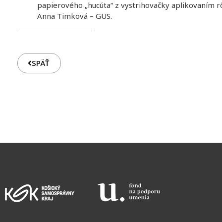
papierového „hucúta“ z vystrihovačky aplikovaním r
Anna Timková – GUS
SPÄŤ