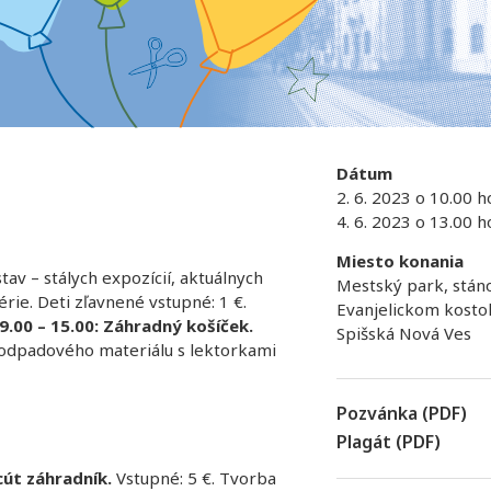
Dátum
2. 6. 2023 o 10.00 h
4. 6. 2023 o 13.00 h
Miesto konania
tav – stálych expozícií, aktuálnych
Mestský park, stán
érie. Deti zľavnené vstupné: 1 €.
Evanjelickom kostol
.00 – 15.00:
Záhradný košíček.
Spišská Nová Ves
 odpadového materiálu s lektorkami
Pozvánka (PDF)
Plagát (PDF)
cút záhradník.
Vstupné: 5 €. Tvorba