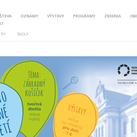
ŠTEVA
OZNAMY
VÝSTAVY
PROGRAMY
ZBIERKA
OB
KT
RTY
ŠKOLY