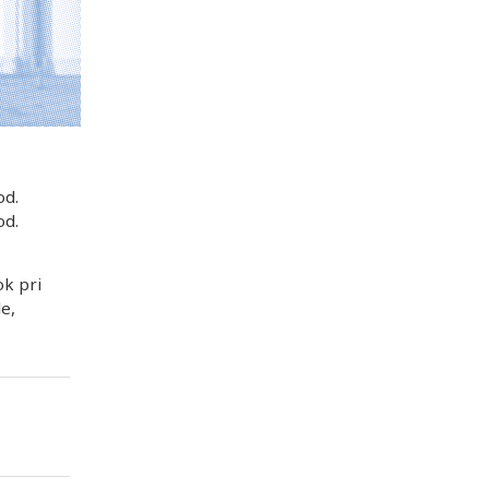
od.
od.
ok pri
e,