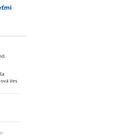
od.
ša
Nová Ves
NY