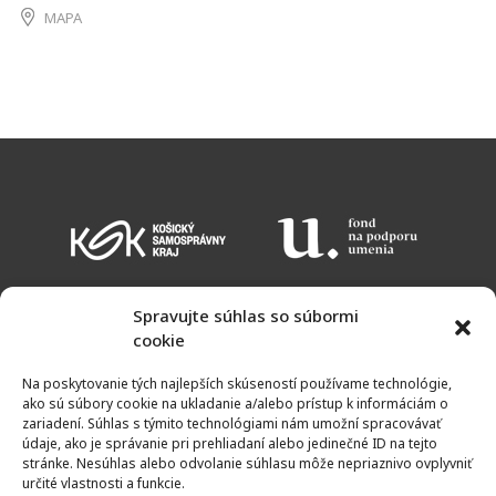
MAPA
Spravujte súhlas so súbormi
cookie
KALENDÁR PODUJATÍ
VSTUPNÉ
OTVÁRACIE HODINY
MAPA
Na poskytovanie tých najlepších skúseností používame technológie,
NEWSLETTER
ako sú súbory cookie na ukladanie a/alebo prístup k informáciám o
zariadení. Súhlas s týmito technológiami nám umožní spracovávať
údaje, ako je správanie pri prehliadaní alebo jedinečné ID na tejto
stránke. Nesúhlas alebo odvolanie súhlasu môže nepriaznivo ovplyvniť
určité vlastnosti a funkcie.