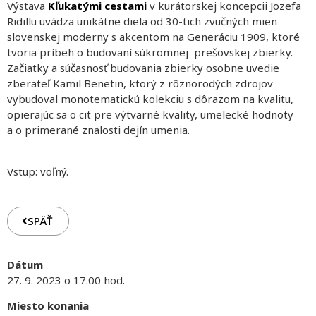
Výstava
Kľukatými cestami
v kurátorskej koncepcii Jozefa
Ridillu uvádza unikátne diela od 30-tich zvučných mien
slovenskej moderny s akcentom na Generáciu 1909, ktoré
tvoria príbeh o budovaní súkromnej prešovskej zbierky.
Začiatky a súčasnosť budovania zbierky osobne uvedie
zberateľ Kamil Benetin, ktorý z rôznorodých zdrojov
vybudoval monotematickú kolekciu s dôrazom na kvalitu,
opierajúc sa o cit pre výtvarné kvality, umelecké hodnoty
a o primerané znalosti dejín umenia.
Vstup: voľný.
SPÄŤ
Dátum
27. 9. 2023 o 17.00 hod.
Miesto konania