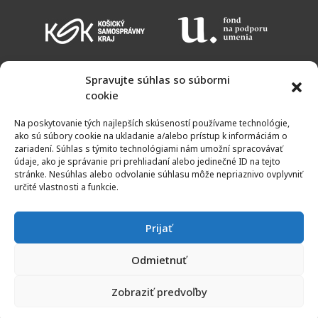
Spravujte súhlas so súbormi
cookie
KALENDÁR PODUJATÍ
VSTUPNÉ
OTVÁRACIE HODINY
MAPA
Na poskytovanie tých najlepších skúseností používame technológie,
NEWSLETTER
ako sú súbory cookie na ukladanie a/alebo prístup k informáciám o
zariadení. Súhlas s týmito technológiami nám umožní spracovávať
údaje, ako je správanie pri prehliadaní alebo jedinečné ID na tejto
stránke. Nesúhlas alebo odvolanie súhlasu môže nepriaznivo ovplyvniť
určité vlastnosti a funkcie.
Prijať
Odmietnuť
© 2011 - 2021 | Galéria umelcov Spiša | Všetky práva vyhradené
Zobraziť predvoľby
Created by
KRIM TEAM