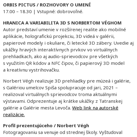
ORBIS PICTUS / ROZHOVORY O UMENÍ
17.00 – 18.30 | Vstupné: dobrovoľné.
HRANICA A VARIABILITA 3D S NORBERTOM VÉGHOM
Autor predstaví umenie v rozšírenej realite ako mobilné
aplikácie, holografickú projekciu, 3D videá v galérii,
papierové modely i okuliare, či letecké 3D zábery. Uvedie aj
ukážky hravých interaktívnych prvkov vo virtuálnych
prehliadkach, ako aj audio-sprievodcov pre všetkých
s využitím QR kódov a NFC čipov, či papierový 3D model
a kreatívnu vystrihovačku.
Norbert Végh realizuje 3D prehliadky pre múzeá i galérie,
s Galériou umelcov Spiša spolupracuje od jari, 2021 –
realizoval virtuálnych sprievodcov troma aktuálnymi
výstavami. Odprezentuje aj krátke ukážky z Tatranskej
galérie a Galérie mesta Levoča.
Web link na autorské
realizácie.
Profil prezentujúceho / Norbert Végh
Fotogragovaniu sa venuje od strednej školy. Vyštudoval