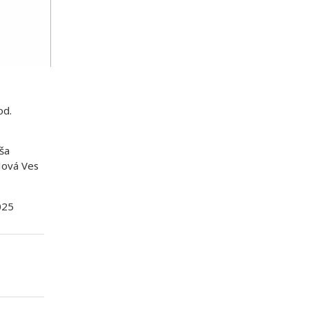
od.
ša
Nová Ves
025