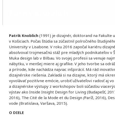
Patrik Knoblich
Patrik Knoblich
(1991) je dizajnér, doktorand na Fakulte 
v Košiciach. Počas štúdia sa zúčastnil polročného študijn
University v Lisabone. V roku 2016 započal kariéru dizajn
absolvoval trojmesačnú stáž pre mladých podnikateľov v Š
Muka design lab v Bilbau. Vo svojej profesii sa venuje na
nábytku, v menšej miere aj grafike. V jeho tvorbe sa odráž
a prírode, kde nachádza najviac inšpirácií. Má rád inovatí
dizajnérske riešenia. Zakladá si na dizajne, ktorý má okre
vyvolávať pozitívne emócie, urobiť užívateľovi radosť aj v
a dizajnérske výstupy z workshopov boli súčasťou viacer
výstav ako Inside Insight Design for Living (Budapešť, 20
2016), The Cité de la Mode et du Design
(
Paríž, 2016), Des
vode (Bratislava, Varšava, 2015).
O DIELE