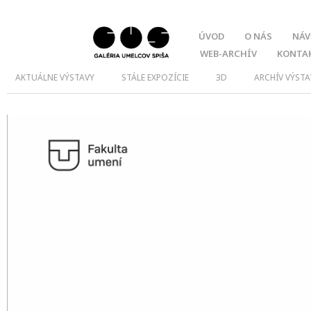
ÚVOD
O NÁS
NÁV
WEB-ARCHÍV
KONTA
AKTUÁLNE VÝSTAVY
STÁLE EXPOZÍCIE
3D
ARCHÍV VÝSTA