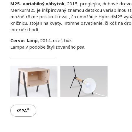
M25- variabilný nábytok,
2015, preglejka, dubové drevo
MerkurM25 je inšpirovaný známou detskou variabilnou st
možné rôzne priskrutkovať , čo umožňuje HybridM25 využí
knižnicu, stojan na kvety, intímne osvetlenie, či kôš na dr
interiéri hodí.
Cervus lamp,
2014, oceľ, buk
Lampa v podobe štylizovaného psa.
SPÄŤ