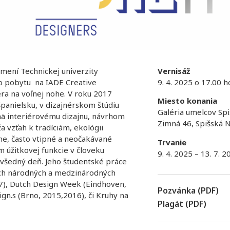
umení Technickej univerzity
Vernisáž
ého pobytu na IADE Creative
9. 4. 2025 o 17.00 h
éra na voľnej nohe. V roku 2017
Miesto konania
panielsku, v dizajnérskom štúdiu
Galéria umelcov Spi
jmä interiérovému dizajnu, návrhom
Zimná 46, Spišská 
a vzťah k tradíciám, ekológii
vne, často vtipné a neočakávané
Trvanie
m úžitkovej funkcie v človeku
9. 4. 2025 – 13. 7. 2
o všedný deň. Jeho študentské práce
ých národných a medzinárodných
17), Dutch Design Week (Eindhoven,
Pozvánka (PDF)
ign.s (Brno, 2015,2016), či Kruhy na
Plagát (PDF)