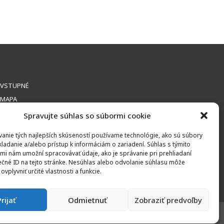
VSTUPNÉ
MAPA
Spravujte súhlas so súbormi cookie
anie tých najlepších skúseností používame technológie, ako sú súbory
kladanie a/alebo prístup k informáciám o zariadení. Súhlas s týmito
mi nám umožní spracovávať údaje, ako je správanie pri prehliadaní
ečné ID na tejto stránke. Nesúhlas alebo odvolanie súhlasu môže
ONTAKT
ovplyvniť určité vlastnosti a funkcie.
Prijať
Odmietnuť
Zobraziť predvoľby
by
KRIM TEAM