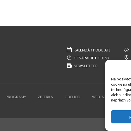
KALENDÁR PODUJATÍ
OTVÁRACIE HODINY
NEWSLETTER
Na poskytov
cookie na u
technológia
alebo jedin
PROGRAMY
ZBIERKA
OBCHOD
WEB-ARCHÍV
K
nepriaznivo 
Created 