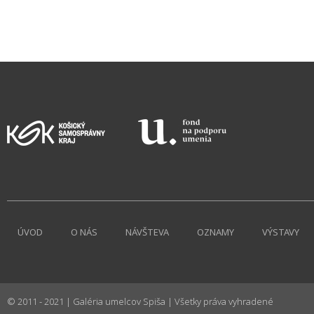
ÚVOD
O NÁS
NÁVŠTEVA
OZNAMY
VÝSTAVY
© 2011 - 2021 | Galéria umelcov Spiša | Všetky práva vyhradené