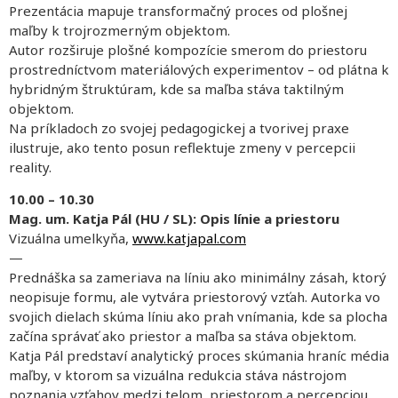
Prezentácia mapuje transformačný proces od plošnej
maľby k trojrozmerným objektom.
Autor rozširuje plošné kompozície smerom do priestoru
prostredníctvom materiálových experimentov – od plátna k
hybridným štruktúram, kde sa maľba stáva taktilným
objektom.
Na príkladoch zo svojej pedagogickej a tvorivej praxe
ilustruje, ako tento posun reflektuje zmeny v percepcii
reality.
10.00 – 10.30
Mag. um. Katja Pál (HU / SL): Opis línie a priestoru
Vizuálna umelkyňa,
www.katjapal.com
—
Prednáška sa zameriava na líniu ako minimálny zásah, ktorý
neopisuje formu, ale vytvára priestorový vzťah. Autorka vo
svojich dielach skúma líniu ako prah vnímania, kde sa plocha
začína správať ako priestor a maľba sa stáva objektom.
Katja Pál predstaví analytický proces skúmania hraníc média
maľby, v ktorom sa vizuálna redukcia stáva nástrojom
poznania vzťahov medzi telom, priestorom a percepciou.