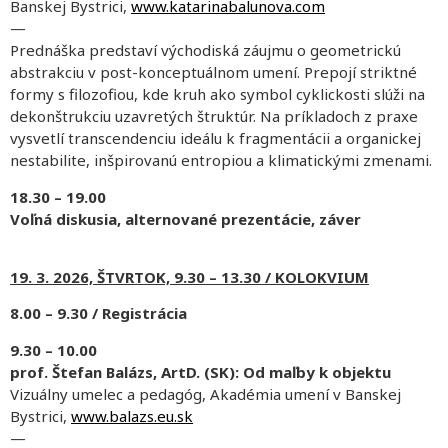
Banskej Bystrici,
www.katarinabalunova.com
—
Prednáška predstaví východiská záujmu o geometrickú
abstrakciu v post-konceptuálnom umení. Prepojí striktné
formy s filozofiou, kde kruh ako symbol cyklickosti slúži na
dekonštrukciu uzavretých štruktúr. Na príkladoch z praxe
vysvetlí transcendenciu ideálu k fragmentácii a organickej
nestabilite, inšpirovanú entropiou a klimatickými zmenami.
18.30 – 19.00
Voľná diskusia, alternované prezentácie, záver
19. 3. 2026, ŠTVRTOK, 9.30 – 13.30 / KOLOKVIUM
8.00 – 9.30 / Registrácia
9.30 – 10.00
prof. Štefan Balázs, ArtD. (SK): Od maľby k objektu
Vizuálny umelec a pedagóg, Akadémia umení v Banskej
Bystrici,
www.balazs.eu.sk
—