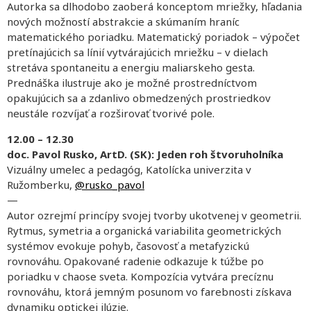
Autorka sa dlhodobo zaoberá konceptom mriežky, hľadania
nových možností abstrakcie a skúmaním hraníc
matematického poriadku. Matematický poriadok – výpočet
pretínajúcich sa línií vytvárajúcich mriežku – v dielach
stretáva spontaneitu a energiu maliarskeho gesta.
Prednáška ilustruje ako je možné prostredníctvom
opakujúcich sa a zdanlivo obmedzených prostriedkov
neustále rozvíjať a rozširovať tvorivé pole.
12.00 – 12.30
doc. Pavol Rusko, ArtD. (SK): Jeden roh štvoruholníka
Vizuálny umelec a pedagóg, Katolícka univerzita v
Ružomberku,
@rusko_pavol
—
Autor ozrejmí princípy svojej tvorby ukotvenej v geometrii.
Rytmus, symetria a organická variabilita geometrických
systémov evokuje pohyb, časovosť a metafyzickú
rovnováhu. Opakované radenie odkazuje k túžbe po
poriadku v chaose sveta. Kompozícia vytvára precíznu
rovnováhu, ktorá jemným posunom vo farebnosti získava
dynamiku optickej ilúzie.