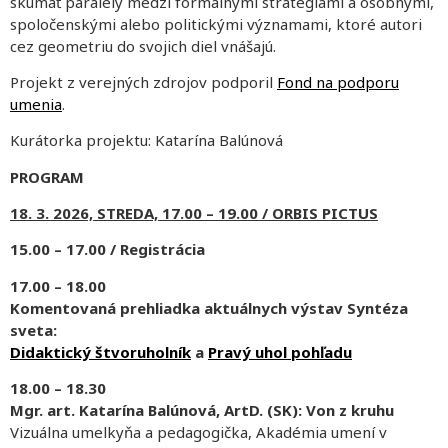
skúmať paralely medzi formálnymi stratégiami a osobnými,
spoločenskými alebo politickými významami, ktoré autori
cez geometriu do svojich diel vnášajú.
Projekt z verejných zdrojov podporil
Fond na podporu
umenia
.
Kurátorka projektu: Katarína Balúnová
PROGRAM
18. 3. 2026, STREDA, 17.00 – 19.00 / ORBIS PICTUS
15.00 – 17.00 / Registrácia
17.00 – 18.00
Komentovaná prehliadka aktuálnych výstav Syntéza
sveta:
Didaktický štvoruholník
a
Pravý uhol pohľadu
18.00 – 18.30
Mgr. art. Katarína Balúnová, ArtD. (SK): Von z kruhu
Vizuálna umelkyňa a pedagogička, Akadémia umení v