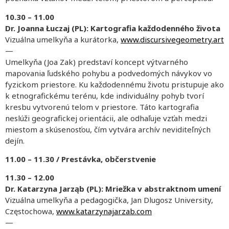
10.30 – 11.00
Dr. Joanna Łuczaj (PL): Kartografia každodenného života
Vizuálna umelkyňa a kurátorka,
www.discursivegeometry.art
—
Umelkyňa (Joa Zak) predstaví koncept výtvarného
mapovania ľudského pohybu a podvedomých návykov vo
fyzickom priestore. Ku každodennému životu pristupuje ako
k etnografickému terénu, kde individuálny pohyb tvorí
kresbu vytvorenú telom v priestore. Táto kartografia
neslúži geografickej orientácii, ale odhaľuje vzťah medzi
miestom a skúsenosťou, čím vytvára archív neviditeľných
dejín.
11.00 – 11.30 / Prestávka, občerstvenie
11.30 – 12.00
Dr. Katarzyna Jarząb (PL): Mriežka v abstraktnom umení
Vizuálna umelkyňa a pedagogička, Jan Dlugosz University,
Częstochowa,
www.katarzynajarzab.com
—