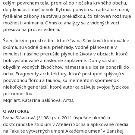
celým povrchom tela, preniká do riečiska krvného obehu,
do plynulosti myšlienok. Rytmus pohybu sa radikálne mení,
fyzikálne zákony sa stávajú prekážkou, čo zároveň rozširuje
možnosti vnímania. Ohnisko analýzy sa z videných vecí
presúva na proces videnia.
Špecifickým prostredím, ktoré Ivana Sláviková kontinuálne
skúma, sú vodné diela: priehrady. Vodné plánovanie v
minulosti násilne prerušilo plynutie života v obciach, ktoré
boli vysťahované a následne zaplavené. Domy sa stali
obydlím vodných živočíchov, námestia a ulice sa ponorili do
ticha. Fragmenty architektúry, ktoré postupne splývajú s
podvodnou flórou a faunou, sú mementom spomienok
niekoľkých generácií, ktoré autorka oživuje svojou fyzickou
prítomnosťou.
Mgr. art. Katarína Balúnová, ArtD.
O AUTORKE
Ivana Sláviková (*1981) v r. 2011 úspešne ukončila
doktorandské štúdium v Ateliéri Socha a aplikované médiá
na Fakulte výtvarných umení Akadémie umení v Banskej