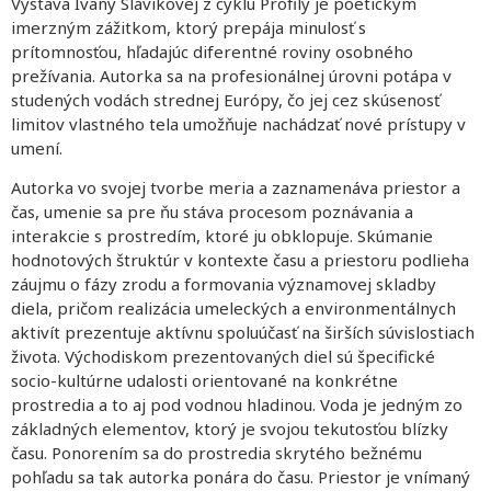
Výstava Ivany Slávikovej z cyklu Profily je poetickým
imerzným zážitkom, ktorý prepája minulosť s
prítomnosťou, hľadajúc diferentné roviny osobného
prežívania. Autorka sa na profesionálnej úrovni potápa v
studených vodách strednej Európy, čo jej cez skúsenosť
limitov vlastného tela umožňuje nachádzať nové prístupy v
umení.
Autorka vo svojej tvorbe meria a zaznamenáva priestor a
čas, umenie sa pre ňu stáva procesom poznávania a
interakcie s prostredím, ktoré ju obklopuje. Skúmanie
hodnotových štruktúr v kontexte času a priestoru podlieha
záujmu o fázy zrodu a formovania významovej skladby
diela, pričom realizácia umeleckých a environmentálnych
aktivít prezentuje aktívnu spoluúčasť na širších súvislostiach
života. Východiskom prezentovaných diel sú špecifické
socio-kultúrne udalosti orientované na konkrétne
prostredia a to aj pod vodnou hladinou. Voda je jedným zo
základných elementov, ktorý je svojou tekutosťou blízky
času. Ponorením sa do prostredia skrytého bežnému
pohľadu sa tak autorka ponára do času. Priestor je vnímaný