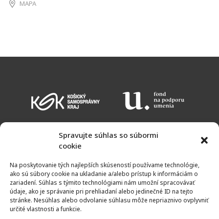
MAPA
Spravujte súhlas so súbormi
cookie
KALENDÁR PODUJATÍ
VSTUPNÉ
OTVÁRACIE HODINY
MAPA
Na poskytovanie tých najlepších skúseností používame technológie,
NEWSLETTER
ako sú súbory cookie na ukladanie a/alebo prístup k informáciám o
zariadení. Súhlas s týmito technológiami nám umožní spracovávať
údaje, ako je správanie pri prehliadaní alebo jedinečné ID na tejto
stránke. Nesúhlas alebo odvolanie súhlasu môže nepriaznivo ovplyvniť
určité vlastnosti a funkcie.