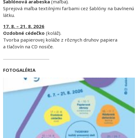
Šablónová
arabeska
(maľba).
Sprejová maľba textilnými farbami cez šablóny na bavlnenú
látku.
17. 8. – 21. 8. 2026
Ozdobné cédečko
(koláž).
Tvorba papierovej koláže z rôznych druhov papiera
a tlačovín na CD nosiče.
FOTOGALÉRIA