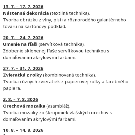
13. 7. – 17. 7. 2026
Nástenná dekorácia
(textilná technika).
Tvorba obrázku z vlny, plsti a rôznorodého galantérneho
tovaru na kartónový podklad.
20. 7. – 24. 7. 2026
Umenie na fľaši
(servítková technika).
Zdobenie sklenenej fľaše servítkovou technikou s
domaľovaním akrylovými farbami.
27. 7. – 31. 7. 2026
Zvieratká z rolky
(kombinovaná technika).
Tvorba rôznych zvieratiek z papierovej rolky a farebného
papiera.
3. 8. – 7. 8. 2026
Orechová mozaika
(asambláž).
Tvorba mozaiky zo škrupiniek vlašských orechov s
domaľovaním akrylovými farbami.
10. 8. – 14. 8. 2026