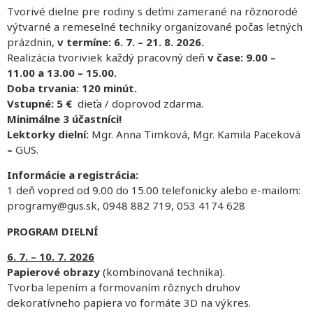
Tvorivé dielne pre rodiny s deťmi zamerané na rôznorodé
výtvarné a remeselné techniky organizované počas letných
prázdnin,
v termíne: 6. 7. – 21. 8. 2026.
Realizácia tvoriviek každý pracovný deň
v čase: 9.00 –
11.00 a 13.00 – 15.00.
Doba trvania: 120 minút.
Vstupné: 5 €
dieťa / doprovod zdarma.
Minimálne 3 účastníci!
Lektorky dielní:
Mgr. Anna Timková, Mgr. Kamila Paceková
–
GUS.
Informácie a registrácia:
1 deň vopred od 9.00 do 15.00 telefonicky alebo e-mailom:
programy@gus.sk, 0948 882 719, 053 4174 628
PROGRAM DIELNÍ
6. 7. – 10. 7. 2026
Papierové obrazy
(kombinovaná technika).
Tvorba lepením a formovaním rôznych druhov
dekoratívneho papiera vo formáte 3D na výkres.