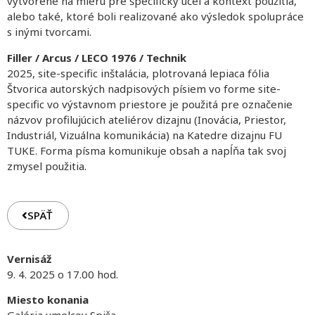
vytvorené na mieru pre špecifický účel a kontext použitia,
alebo také, ktoré boli realizované ako výsledok spolupráce
s inými tvorcami.
Filler / Arcus / LECO 1976 / Technik
2025, site-specific inštalácia, plotrovaná lepiaca fólia
Štvorica autorských nadpisových písiem vo forme site-
specific vo výstavnom priestore je použitá pre označenie
názvov profilujúcich ateliérov dizajnu (Inovácia, Priestor,
Industriál, Vizuálna komunikácia) na Katedre dizajnu FU
TUKE. Forma písma komunikuje obsah a napĺňa tak svoj
zmysel použitia.
SPÄŤ
Vernisáž
9. 4. 2025 o 17.00 hod.
Miesto konania