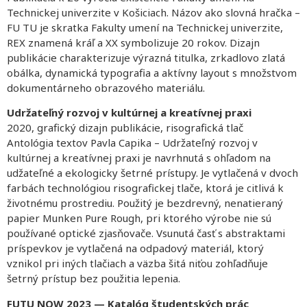
Technickej univerzite v Košiciach. Názov ako slovná hračka –
FU TU je skratka Fakulty umení na Technickej univerzite,
REX znamená kráľ a XX symbolizuje 20 rokov. Dizajn
publikácie charakterizuje výrazná titulka, zrkadlovo zlatá
obálka, dynamická typografia a aktívny layout s množstvom
dokumentárneho obrazového materiálu.
Udržateľný rozvoj v kultúrnej a kreatívnej praxi
2020, grafický dizajn publikácie, risografická tlač
Antológia textov Pavla Capika – Udržateľný rozvoj v
kultúrnej a kreatívnej praxi je navrhnutá s ohľadom na
udžateľné a ekologicky šetrné prístupy. Je vytlačená v dvoch
farbách technológiou risografickej tlače, ktorá je citlivá k
životnému prostrediu. Použitý je bezdrevný, nenatieraný
papier Munken Pure Rough, pri ktorého výrobe nie sú
používané optické zjasňovače. Vsunutá časť s abstraktami
príspevkov je vytlačená na odpadový materiál, ktorý
vznikol pri iných tlačiach a väzba šitá niťou zohľadňuje
šetrný prístup bez použitia lepenia.
FUTU NOW 2023 — Katalóg študentských prác