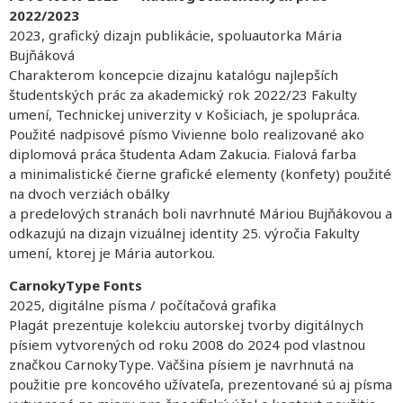
2022/2023
2023, grafický dizajn publikácie, spoluautorka Mária
Bujňáková
Charakterom koncepcie dizajnu katalógu najlepších
študentských prác za akademický rok 2022/23 Fakulty
umení, Technickej univerzity v Košiciach, je spolupráca.
Použité nadpisové písmo Vivienne bolo realizované ako
diplomová práca študenta Adam Zakucia. Fialová farba
a minimalistické čierne grafické elementy (konfety) použité
na dvoch verziách obálky
a predelových stranách boli navrhnuté Máriou Bujňákovou a
odkazujú na dizajn vizuálnej identity 25. výročia Fakulty
umení, ktorej je Mária autorkou.
CarnokyType Fonts
2025, digitálne písma / počítačová grafika
Plagát prezentuje kolekciu autorskej tvorby digitálnych
písiem vytvorených od roku 2008 do 2024 pod vlastnou
značkou CarnokyType. Väčšina písiem je navrhnutá na
použitie pre koncového užívateľa, prezentované sú aj písma