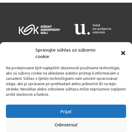
Spravujte súhlas so súbormi
cookie
KALENDÁR PODUJATÍ
VSTUPNÉ
OTVÁRACIE HODINY
MAPA
Na poskytovanie tých najlepších skúseností používame technológie,
NEWSLETTER
ako sú súbory cookie na ukladanie a/alebo prístup k informáciám o
zariadení. Súhlas s týmito technológiami nám umožní spracovávať
údaje, ako je správanie pri prehliadaní alebo jedinečné ID na tejto
stránke. Nesúhlas alebo odvolanie súhlasu môže nepriaznivo ovplyvniť
určité vlastnosti a funkcie.
Prijať
Odmietnuť