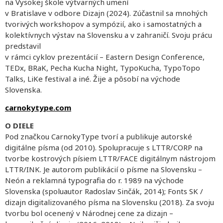
na Vysokej škole výtvarných umení
v Bratislave v odbore Dizajn (2024). Zúčastnil sa mnohých
tvorivých workshopov a sympózií, ako i samostatných a
kolektívnych výstav na Slovensku a v zahraničí. Svoju prácu
predstavil
v rámci cyklov prezentácií – Eastern Design Conference,
TEDx, BRaK, Pecha Kucha Night, TypoKucha, TypoTopo
Talks, LiKe festival a iné. Žije a pôsobí na východe
Slovenska.
carnokytype.com
O DIELE
Pod značkou CarnokyType tvorí a publikuje autorské
digitálne písma (od 2010). Spolupracuje s LTTR/CORP na
tvorbe kostrových písiem LTTR/FACE digitálnym nástrojom
LTTR/INK. Je autorom publikácií o písme na Slovensku –
Neón a reklamná typografia do r. 1989 na východe
Slovenska (spoluautor Radoslav Sinčák, 2014); Fonts SK /
dizajn digitalizovaného písma na Slovensku (2018). Za svoju
tvorbu bol ocenený v Národnej cene za dizajn –