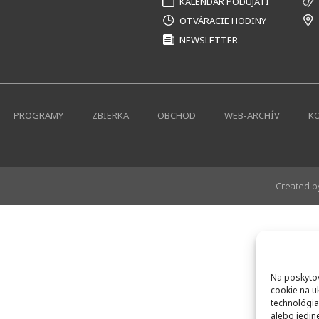
KALENDÁR PODUJATÍ
OTVÁRACIE HODINY
NEWSLETTER
PROGRAMY
ZBIERKA
OBCHOD
WEB-ARCHÍV
K
Created 
Na poskytov
cookie na u
technológia
alebo jedin