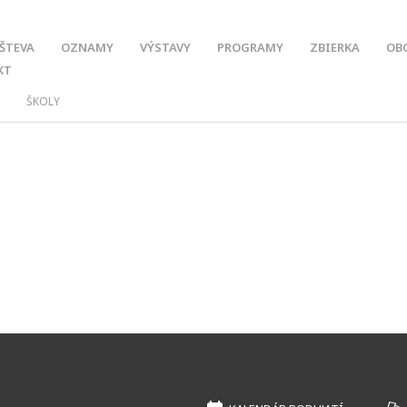
ŠTEVA
OZNAMY
VÝSTAVY
PROGRAMY
ZBIERKA
OB
KT
ŠKOLY