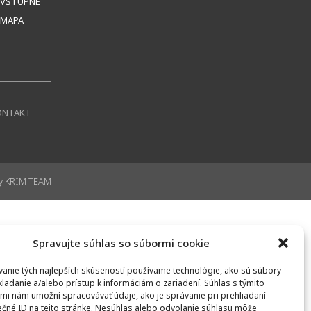
VSTUPNÉ
MAPA
ONTAKT
by
KRIM TEAM
Spravujte súhlas so súbormi cookie
anie tých najlepších skúseností používame technológie, ako sú súbory
kladanie a/alebo prístup k informáciám o zariadení. Súhlas s týmito
mi nám umožní spracovávať údaje, ako je správanie pri prehliadaní
ečné ID na tejto stránke. Nesúhlas alebo odvolanie súhlasu môže