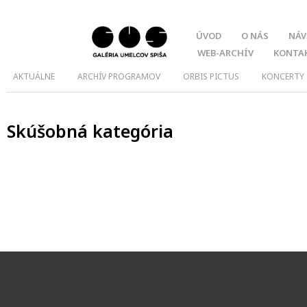
ÚVOD
O NÁS
NÁV
WEB-ARCHÍV
KONTA
AKTUÁLNE
ARCHÍV PROGRAMOV
ORBIS PICTUS
KONCERTY
Skúšobná kategória