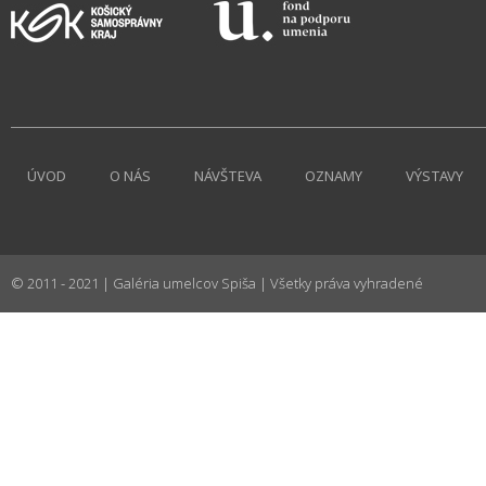
ÚVOD
O NÁS
NÁVŠTEVA
OZNAMY
VÝSTAVY
© 2011 - 2021 | Galéria umelcov Spiša | Všetky práva vyhradené