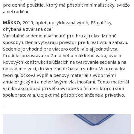
pre denné použitie, ktorý má pôsobiť minimalisticky, sviežo
a netradične.
MÄKKO
, 2019, úplet, upcyklovaná výplň, PS guličky,
ohýbaná a zváraná oceľ
Variabilné sedenie navrhnuté pre hru aj relax. Mnohé
spôsoby uzlenia vytvárajú priestor pre kreativitu a zábavu.
Sedenie je vhodné pre viacero osôb, ale aj jednotlivca.
Produkt pozostáva zo 7m dlhého mäkkého valca, dvoch
kovových konštrukcií slúžiacich na tvarovanie sedenia a na
odkladanie vecí, dreveného držiaka a stolíka. Vnútro valca
tvorí guľôčková výplň a penový materiál s výbornými
antialergickými a nehorľavými vlastnosťami. Tento materiál
vzniká ako odpad pri veľkovýrobe vo firme s ktorou som
spolupracovala. Objekt má pôsobiť odľahčene a prívetivo.