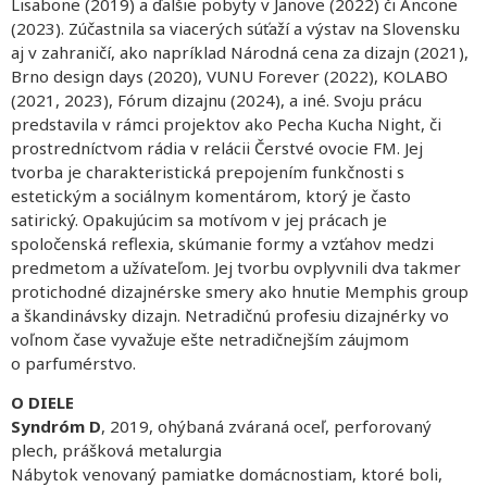
Lisabone (2019) a ďalšie pobyty v Janove (2022) či Ancone
(2023). Zúčastnila sa viacerých súťaží a výstav na Slovensku
aj v zahraničí, ako napríklad Národná cena za dizajn (2021),
Brno design days (2020), VUNU Forever (2022), KOLABO
(2021, 2023), Fórum dizajnu (2024), a iné. Svoju prácu
predstavila v rámci projektov ako Pecha Kucha Night, či
prostredníctvom rádia v relácii Čerstvé ovocie FM. Jej
tvorba je charakteristická prepojením funkčnosti s
estetickým a sociálnym komentárom, ktorý je často
satirický. Opakujúcim sa motívom v jej prácach je
spoločenská reflexia, skúmanie formy a vzťahov medzi
predmetom a užívateľom. Jej tvorbu ovplyvnili dva takmer
protichodné dizajnérske smery ako hnutie Memphis group
a škandinávsky dizajn. Netradičnú profesiu dizajnérky vo
voľnom čase vyvažuje ešte netradičnejším záujmom
o parfumérstvo.
O DIELE
Syndróm D
, 2019, ohýbaná zváraná oceľ, perforovaný
plech, prášková metalurgia
Nábytok venovaný pamiatke domácnostiam, ktoré boli,