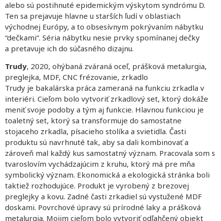
alebo sú postihnuté epidemickým výskytom syndrómu D.
Ten sa prejavuje hlavne u starších ľudí v oblastiach
východnej Európy, a to obsesívnym pokrývaním nábytku
“dečkami“. Séria nábytku nesie prvky spomínanej dečky
a pretavuje ich do súčasného dizajnu.
Trudy
, 2020, ohýbaná zváraná oceľ, prášková metalurgia,
preglejka, MDF, CNC frézovanie, zrkadlo
Trudy je bakalárska práca zameraná na funkciu zrkadla v
interiéri. Cieľom bolo vytvoriť zrkadlový set, ktorý dokáže
meniť svoje podoby a tým aj funkcie. Hlavnou funkciou je
toaletný set, ktorý sa transformuje do samostatne
stojaceho zrkadla, písacieho stolíka a svietidla. Časti
produktu sú navrhnuté tak, aby sa dali kombinovať a
zároveň mal každý kus samostatný význam. Pracovala som s
tvaroslovím vychádzajúcim z kruhu, ktorý má pre mňa
symbolický význam. Ekonomická a ekologická stránka boli
taktiež rozhodujúce. Produkt je vyrobený z brezovej
preglejky a kovu. Zadné časti zrkadiel sú vystužené MDF
doskami. Povrchové úpravy sú prírodné laky a prášková
metalurgia. Mojim cieľom bolo vytvoriť odľahčený objekt