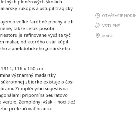
 letných plenérových školách
aliarsky rukopis a ustúpil tragický
OTVÁRACIE HODI
jem o veľké farebné plochy a ich
VSTUPNÉ
enené, takže celok pôsobí
estoru je rafinovane využitá tyč
MAPA
n maliar, od ktorého cisár kúpil
ného a anekdotického „cisárskeho
, 1914, 116 x 150 cm
pomína významný maďarský
V súkromnej zbierke existuje o čosi
igúrami. Zemplényiho sugestívna
agonálami pripomína Seuratovo
 verzie. Zemplényi však – hoci tiež
rebu prekračovať hranice