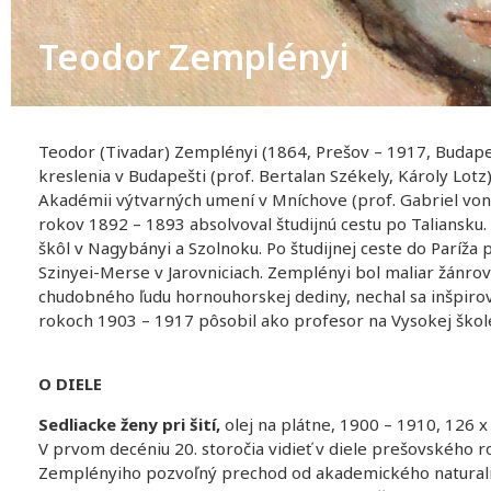
Teodor Zemplényi
Teodor (Tivadar) Zemplényi (1864, Prešov – 1917, Budape
kreslenia v Budapešti (prof. Bertalan Székely, Károly Lotz
Akadémii výtvarných umení v Mníchove (prof. Gabriel von 
rokov 1892 – 1893 absolvoval študijnú cestu po Taliansku.
škôl v Nagybányi a Szolnoku. Po študijnej ceste do Paríža 
Szinyei-Merse v Jarovniciach. Zemplényi bol maliar žánrov
chudobného ľudu hornouhorskej dediny, nechal sa inšpiro
rokoch 1903 – 1917 pôsobil ako profesor na Vysokej škol
O DIELE
Sedliacke ženy pri šití,
olej na plátne, 1900 – 1910, 126 
V prvom decéniu 20. storočia vidieť v diele prešovského 
Zemplényiho pozvoľný prechod od akademického naturali