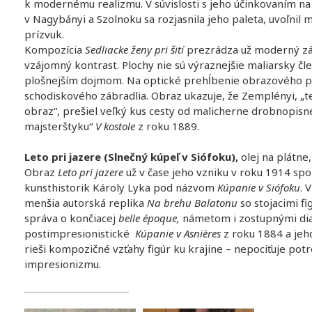
k modernému realizmu. V súvislosti s jeho účinkovaním na
v Nagybányi a Szolnoku sa rozjasnila jeho paleta, uvoľnil m
prízvuk.
Kompozícia
Sedliacke ženy pri šití
prezrádza už moderný záu
vzájomný kontrast. Plochy nie sú výraznejšie maliarsky čl
plošnejším dojmom. Na optické prehĺbenie obrazového pri
schodiskového zábradlia. Obraz ukazuje, že Zemplényi, „te
obraz“, prešiel veľký kus cesty od malicherne drobnopis
majsterštyku“
V kostole
z roku 1889.
Leto pri jazere (Slnečný kúpeľ v Siófoku),
olej na plátne
Obraz
Leto pri jazere
už v čase jeho vzniku v roku 1914 s
kunsthistorik Károly Lyka pod názvom
Kúpanie v Siófoku
. 
menšia autorská replika
Na brehu Balatonu
so stojacimi f
správa o končiacej
belle époque,
námetom i zostupnými di
postimpresionistické
Kúpanie v Asnières
z roku 1884 a jeho
rieši kompozičné vzťahy figúr ku krajine – nepociťuje pot
impresionizmu.