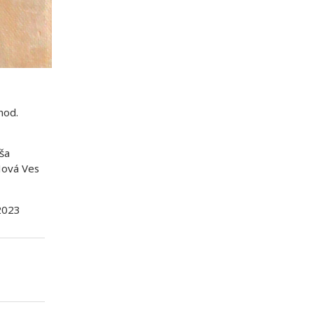
hod.
ša
Nová Ves
 2023