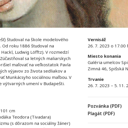
šť) študoval na škole modelového
Vernisáž
). Od roku 1886 študoval na
26. 7. 2023 o 17.00 
Hackl, Ludwig Löfftz). V rozmedzí
Miesto konania
 Zúčastňoval sa letných maliarskych
Galéria umelcov Spi
prišiel maľovať na veľkostatok Pavla
Zimná 46, Spišská 
ých výjavov zo života sedliakov a
vať Munkácsyho sociálnou maľbou. V
Trvanie
e výtvarných umení v Budapešti.
26. 7. 2023 – 5. 11.
Pozvánka (PDF)
x 101 cm
Plagát (PDF)
rodáka Teodora (Tivadara)
zmu (s dôrazom na sociálny žáner)