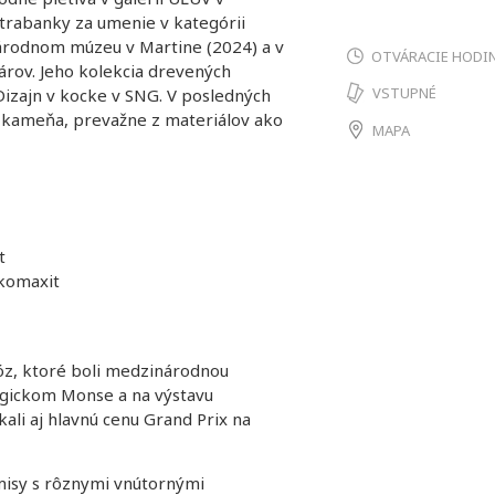
atrabanky za umenie v kategórii
národnom múzeu v Martine (2024) a v
OTVÁRACIE HODI
árov. Jeho kolekcia drevených
VSTUPNÉ
 Dizajn v kocke v SNG. V posledných
z kameňa, prevažne z materiálov ako
MAPA
t
 komaxit
óz, ktoré boli medzinárodnou
lgickom Monse a na výstavu
li aj hlavnú cenu Grand Prix na
misy s rôznymi vnútornými