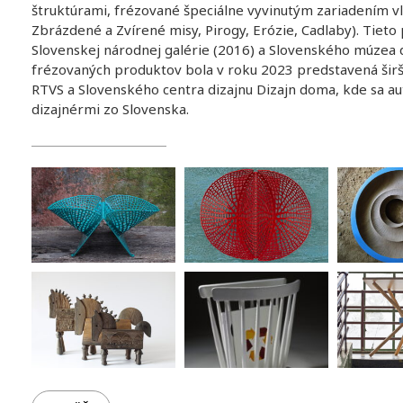
štruktúrami, frézované špeciálne vyvinutým zariadením vla
Zbrázdené a Zvírené misy, Pirogy, Erózie, Cadlaby). Tieto
Slovenskej národnej galérie (2016) a Slovenského múzea d
frézovaných produktov bola v roku 2023 predstavená šir
RTVS a Slovenského centra dizajnu Dizajn doma, kde sa a
dizajnérmi zo Slovenska.