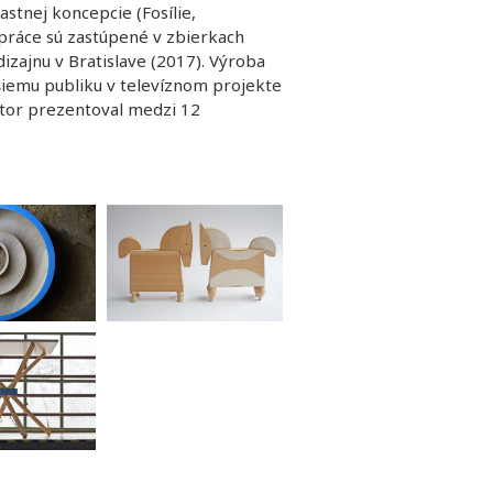
stnej koncepcie (Fosílie,
 práce sú zastúpené v zbierkach
izajnu v Bratislave (2017). Výroba
šiemu publiku v televíznom projekte
utor prezentoval medzi 12