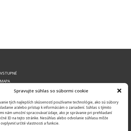
VSTUPNÉ
MAPA
Spravujte súhlas so súbormi cookie
anie tých najlepších skúseností používame technológie, ako sú súbory
kladanie a/alebo prístup k informáciám o zariadení. Súhlas s týmito
mi nám umožní spracovávať údaje, ako je správanie pri prehliadaní
ečné ID na tejto stránke. Nesúhlas alebo odvolanie súhlasu môže
ONTAKT
ovplyvniť určité vlastnosti a funkcie.