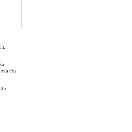
od.
ša
Nová Ves
025