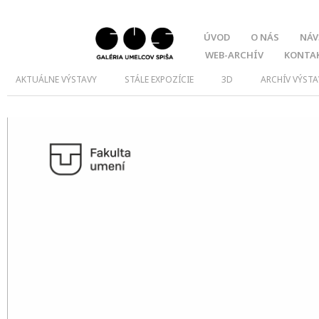
ÚVOD
O NÁS
NÁV
WEB-ARCHÍV
KONTA
AKTUÁLNE VÝSTAVY
STÁLE EXPOZÍCIE
3D
ARCHÍV VÝSTA