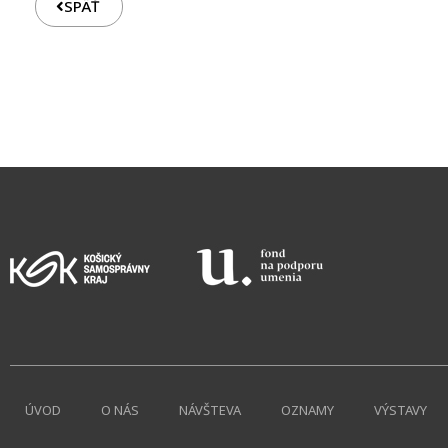
SPÄŤ
ÚVOD
O NÁS
NÁVŠTEVA
OZNAMY
VÝSTAVY