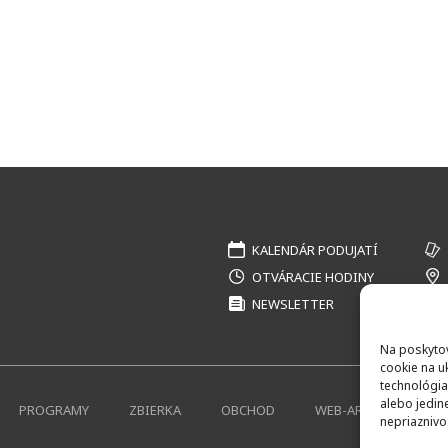
KALENDÁR PODUJATÍ
OTVÁRACIE HODINY
NEWSLETTER
Na poskytov
cookie na u
technológia
alebo jedin
PROGRAMY
ZBIERKA
OBCHOD
WEB-ARCHÍV
K
nepriaznivo 