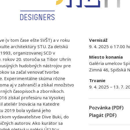
ve (v tom čase ešte SVŠT) a v roku
Vernisáž
ulte architektúry STU. Za detskú
9. 4. 2025 o 17.00 h
n 1993, organizovanej SCD v
Miesto konania
. rokov 20. storočia sa Tibor Uhrín
Galéria umelcov Spi
rkusijných hudobných nástrojov pre
Zimná 46, Spišská 
okov sa začal venovať tvorbe
ie. Experimentálne skúma rôzne
Trvanie
oma aj v zahraničí a získal množstvo
9. 4. 2025 – 13. 7. 2
orných časopisoch a zborníkoch.
2016 získal profesúru na Vysokej
il ateliér Inovácia na Katedre
Pozvánka (PDF)
oku 2019 bola vydaná jeho
Plagát (PDF)
ickom vydavateľstve Dive Buki, do
ičných autorov. Ako kurátor sa
odné pletivá v galérii ÚĽUV v