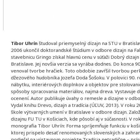
Tibor Uhrín
Tibor Uhrín
študoval priemyselný dizajn na STU v Bratisla
2006 ukončil doktorandské štúdium v odbore dizajn na Fak
stavebnicu Gringo získal hlavnú cenu v súťaži Dobrý dizaj
Bratislave. Jej novšia verzia sa vyrába dodnes. Do konca 90
venoval tvorbe hračiek. Toto obdobie zavŕšil tvorbou pe
džezového hudobníka Jozefa Doda Šošoku. V polovici 90. r
nábytku, interiérových doplnkov a objektov pre stolovan
spôsoby spracovania materiálov, najmä dreva. Vystavuje d
ocenení. Autor publikuje úvahy o remesle a dizajne v odb
Vydal knihu Drevo, dizajn a tradícia (ÚĽUV, 2013). V roku 
škole výtvarných umení v Bratislave v odbore dizajn. Založ
dizajnu FU TU v Košiciach, kde pôsobí aj v súčasnosti. V r
monografia Tibor Uhrín: Forma spríjemňuje funkciu v koš
ktorej prispelo desať renomovaných slovenských a zahran
podieľal na výstavnom projekte Tradícia netradične – prír