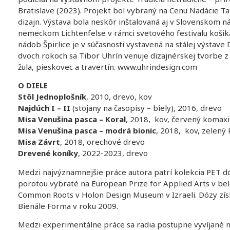
Bratislave (2023). Projekt bol vybraný na Cenu Nadácie T
dizajn. Výstava bola neskôr inštalovaná aj v Slovenskom 
nemeckom Lichtenfelse v rámci svetového festivalu košik
nádob Špirlice je v súčasnosti vystavená na stálej výstave
dvoch rokoch sa Tibor Uhrín venuje dizajnérskej tvorbe 
žula, pieskovec a travertín. www.uhrindesign.com
O DIELE
Stôl Jednoplošník
, 2010, drevo, kov
Najdúch I – II
(stojany na časopisy – biely), 2016, drevo
Misa Venušina pasca – Koral
, 2018, kov, červený komaxi
Misa Venušina pasca – modrá bionic
, 2018, kov, zelený
Misa Závrt
, 2018, orechové drevo
Drevené koníky
, 2022-2023, drevo
Medzi najvýznamnejšie práce autora patrí kolekcia PET d
porotou vybraté na European Prize for Applied Arts v be
Common Roots v Holon Design Museum v Izraeli. Dózy získa
Bienále Forma v roku 2009.
Medzi experimentálne práce sa radia postupne vyvíjané 