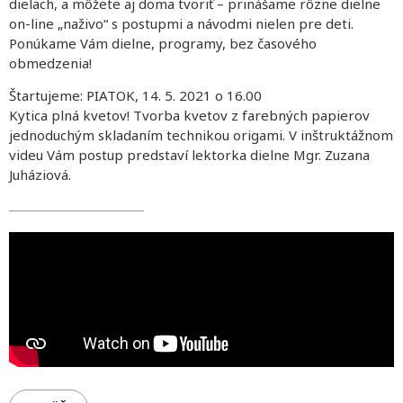
dielach, a môžete aj doma tvoriť – prinášame rôzne dielne
on-line „naživo“ s postupmi a návodmi nielen pre deti.
Ponúkame Vám dielne, programy, bez časového
obmedzenia!
Štartujeme: PIATOK, 14. 5. 2021 o 16.00
Kytica plná kvetov! Tvorba kvetov z farebných papierov
jednoduchým skladaním technikou origami. V inštruktážnom
videu Vám postup predstaví lektorka dielne Mgr. Zuzana
Juháziová.