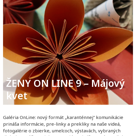
ŽENY ON LINE 9 – Májový
kvet
Galéria OnLine: nový formát „karanténnej“ komunikácie
prináša informácie, pre-linky a prekliky na naše videá,
fotogalérie o zbierke, umelcoch, výstavách, vybraných