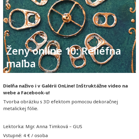
Ženy online 10: Reliéfna
maľba
Dielňa naživo i v Galérii OnLine!
Inštruktážne video na
webe a Facebook-u!
Tvorba obrázku s 3D efektom pomocou dekoračnej
metalickej fólie.
Lektorka: Mgr. Anna Timková – GUS
Vstupné: 4 € / osoba