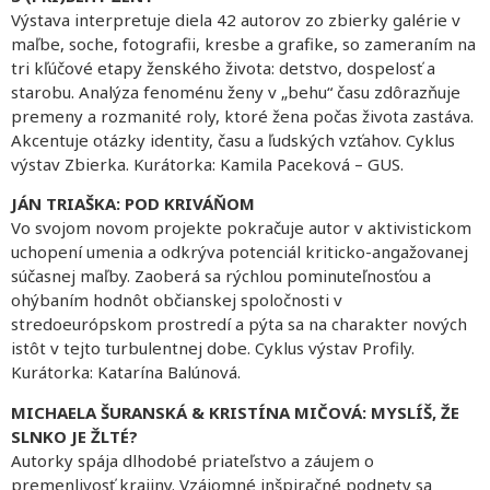
Výstava interpretuje diela 42 autorov zo zbierky galérie v
maľbe, soche, fotografii, kresbe a grafike, so zameraním na
tri kľúčové etapy ženského života: detstvo, dospelosť a
starobu. Analýza fenoménu ženy v „behu“ času zdôrazňuje
premeny a rozmanité roly, ktoré žena počas života zastáva.
Akcentuje otázky identity, času a ľudských vzťahov. Cyklus
výstav Zbierka. Kurátorka: Kamila Paceková – GUS.
JÁN TRIAŠKA: POD KRIVÁŇOM
Vo svojom novom projekte pokračuje autor v aktivistickom
uchopení umenia a odkrýva potenciál kriticko-angažovanej
súčasnej maľby. Zaoberá sa rýchlou pominuteľnosťou a
ohýbaním hodnôt občianskej spoločnosti v
stredoeurópskom prostredí a pýta sa na charakter nových
istôt v tejto turbulentnej dobe. Cyklus výstav Profily.
Kurátorka: Katarína Balúnová.
MICHAELA ŠURANSKÁ & KRISTÍNA MIČOVÁ: MYSLÍŠ, ŽE
SLNKO JE ŽLTÉ?
Autorky spája dlhodobé priateľstvo a záujem o
premenlivosť krajiny. Vzájomné inšpiračné podnety sa