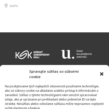
MAPA
Spravujte súhlas so súbormi
cookie
KALENDÁR PODUJATÍ
VSTUPNÉ
OTVÁRACIE HODINY
MAPA
Na poskytovanie tých najlepších skúseností používame technológie,
NEWSLETTER
ako sú súbory cookie na ukladanie a/alebo prístup k informáciám o
zariadení. Súhlas s týmito technológiami nám umožní spracovávať
údaje, ako je správanie pri prehliadaní alebo jedinečné ID na tejto
stránke. Nesúhlas alebo odvolanie súhlasu môže nepriaznivo ovplyvniť
určité vlastnosti a funkcie.