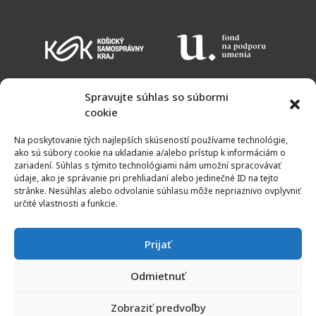
Spravujte súhlas so súbormi
cookie
KALENDÁR PODUJATÍ
VSTUPNÉ
OTVÁRACIE HODINY
MAPA
Na poskytovanie tých najlepších skúseností používame technológie,
NEWSLETTER
ako sú súbory cookie na ukladanie a/alebo prístup k informáciám o
zariadení. Súhlas s týmito technológiami nám umožní spracovávať
údaje, ako je správanie pri prehliadaní alebo jedinečné ID na tejto
stránke. Nesúhlas alebo odvolanie súhlasu môže nepriaznivo ovplyvniť
určité vlastnosti a funkcie.
Prijať
Odmietnuť
© 2011 - 2021 | Galéria umelcov Spiša | Všetky práva vyhradené
Zobraziť predvoľby