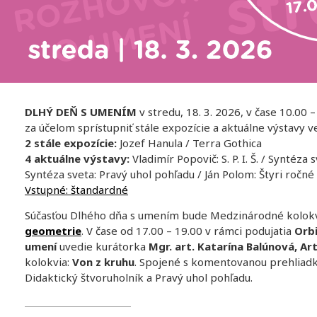
DLHÝ DEŇ S UMENÍM
v stredu, 18. 3. 2026, v čase 10.00 –
za účelom sprístupniť stále expozície a aktuálne výstavy v
2 stále expozície:
Jozef Hanula / Terra Gothica
4 aktuálne výstavy:
Vladimír Popovič: S. P. I. Š. / Syntéza
Syntéza sveta: Pravý uhol pohľadu / Ján Polom: Štyri ročné
Vstupné: štandardné
Súčasťou Dlhého dňa s umením bude Medzinárodné kolo
geometrie
. V čase od 17.00
– 19.00 v rámci podujatia
Orbi
umení
uvedie kurátorka
Mgr. art. Katarína Balúnová, Ar
kolokvia:
Von z kruhu
. Spojené s komentovanou prehliadk
Didaktický štvoruholník a Pravý uhol pohľadu.