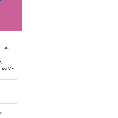
 hod.
ša
Nová Ves
NY