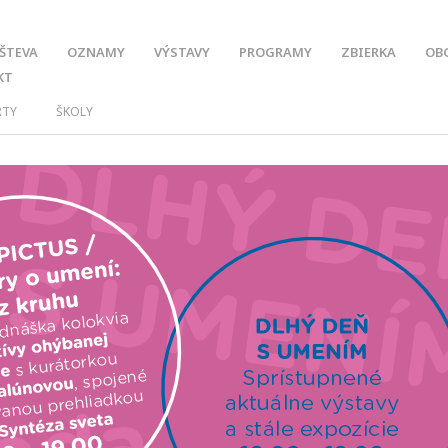
ŠTEVA
OZNAMY
VÝSTAVY
PROGRAMY
ZBIERKA
OB
KT
RTY
ŠKOLY