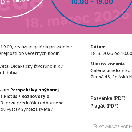
 19.00, realizuje galéria pravidelne
Dátum
erejnosti do večerných hodín.
18. 3. 2026 od 10.00
Miesto konania
 sveta: Didaktický štvoruholník /
Galéria umelcov Spi
 obdobia.
Zimná 46, Spišská 
kvium
Perspektívy ohýbanej
s Pictus / Rozhovory o
Pozvánka (PDF)
tD.
prvú prednášku odborného
Plagát (PDF)
ou výstav Syntéza sveta /
OTVÁRACIE HODI